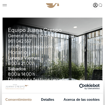
Equipo Juana Crespo
General Avilés, 90 46015 Valencia
961 042 557
info@juanacrespo.com
Horario
Lunes a Viernes:
8:00 a 21:00 h
Sábados:
8:00 a 14:00 h
Domingos y festivos cerrado.
(Excepto urgencias médicas de pacientes de
la clínica)
HORARIOS ESPECIALES
Consentimiento
Detalles
Acerca de las cookies