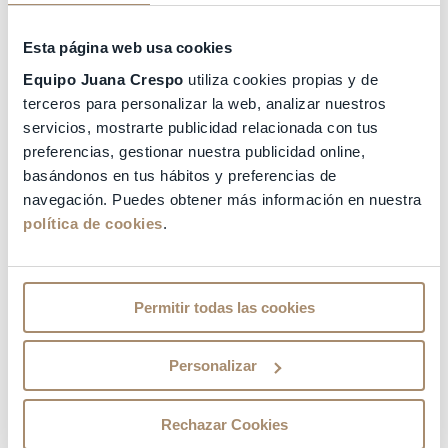
Pide tu cita
Esta página web usa cookies
Equipo Juana Crespo
utiliza cookies propias y de
terceros para personalizar la web, analizar nuestros
servicios, mostrarte publicidad relacionada con tus
preferencias, gestionar nuestra publicidad online,
basándonos en tus hábitos y preferencias de
navegación. Puedes obtener más información en nuestra
política de cookies
.
CLÍNICAS
CONTACTO
Valencia
info@juanacrespo.com
General Avilés, 90 46015
+34 961 042 557
Permitir todas las cookies
Valencia
LEGALES
ENLACES DE INTERÉS
Personalizar
Aviso legal
Entidades
Colaboradoras
Política de Privacidad
Rechazar Cookies
Canal Ético