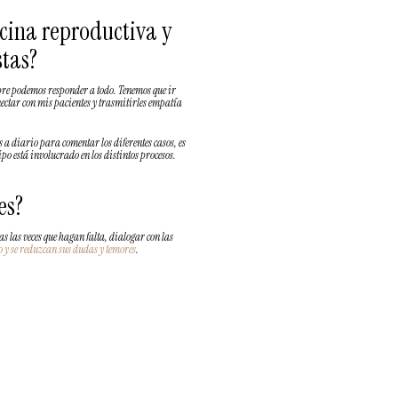
icina reproductiva y
stas?
mpre podemos responder a todo. Tenemos que ir
ectar con mis pacientes y trasmitirles empatía
 a diario para comentar los diferentes casos, es
uipo está involucrado en los distintos procesos.
es?
 las veces que hagan falta, dialogar con las
so y se reduzcan sus dudas y temores
.