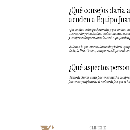
¿Qué consejos daría a
acuden a Equipo Juan
Que confíen en los profesionales y que confíen
avanzando y viendo cómo evoluciona una estimul
y comprensión para hacerles sentir que pueden 
Sabemos lo que estamos haciendo y todo el equip
decir, la Dra. Crespo, aunque no esté presente en 
¿Qué aspectos persona
Trato de ofrecer a mis pacientes mucha compren
pacientes y explicarles el motivo de por qué se 
CLINICHE