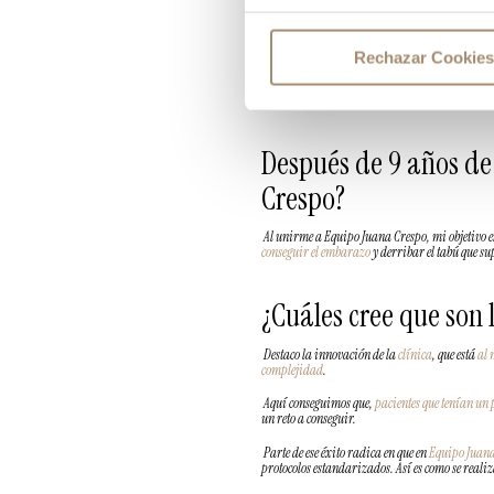
romper.
Cuando empecé mi formación, me llamó la atenci
impacto psicológico muy duro para la pareja.
Rechazar Cookies
Abortar dos veces no es normal. Sin embargo, de
embarazadas o pierden un bebé no tienen por qu
Después de 9 años de
Crespo?
Al unirme a Equipo Juana Crespo, mi objetivo 
conseguir el embarazo
y derribar el tabú que su
¿Cuáles cree que son
Destaco la innovación de la
clínica
, que está
al 
complejidad
.
Aquí conseguimos que,
pacientes que tenían un
un reto a conseguir.
Parte de ese éxito radica en que en
Equipo Juana
protocolos estandarizados. Así es como se reali