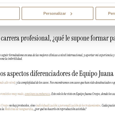
ón la poca importancia que se le daba al aborto. Pero detrás de cada aborto hay historias muy dramá
Personalizar
Per
sde el punto ginecológico básico, hasta el
tercer aborto
no se investiga nada. Pero considero que las muj
é esperar años y guardar silencio hasta acudir al especialista para un diagnóstico. Aquí
el tiempo e
 carrera profesional, ¿qué le supone formar 
es seguir formándome en una de las mejores clínicas a nivel internacional, y aportar mi experiencia
pone la infertilidad.
 los aspectos diferenciadores de Equipo Juana
más alto nivel
; y la complejidad de los casos. Nos encontramos con casos que han sido desahuciados o q
 pronóstico muy malo,
consigan su embarazo
. Esto solo lo he visto en Equipo Juana Crespo, donde los 
 Crespo
no hay protocolos, sino
individualización y personalización de los tratamientos
. Cada pacien
za la
Medicina de vanguardia
, ¿por qué no hacerlo en reproducción asistida?