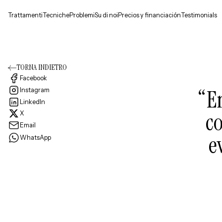
Trattamenti
Tecniche
Problemi
Su di noi
Precios y financiación
Testimonials
TORNA INDIETRO
Facebook
“E
Instagram
LinkedIn
c
X
Email
e
WhatsApp