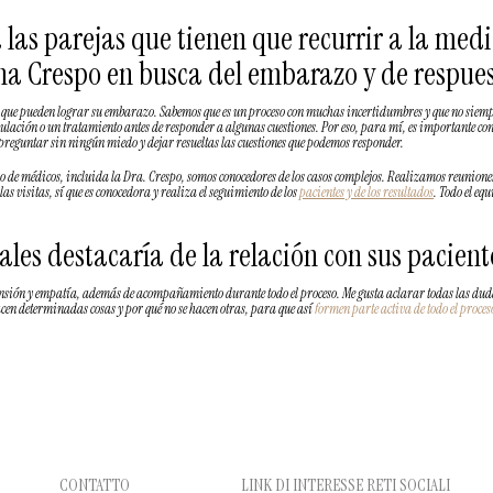
 las parejas que tienen que recurrir a la med
a Crespo en busca del embarazo y de respue
 en que pueden lograr su embarazo. Sabemos que es un proceso con muchas incertidumbres y que no sie
ación o un tratamiento antes de responder a algunas cuestiones. Por eso, para mí, es importante con
preguntar sin ningún miedo y dejar resueltas las cuestiones que podemos responder.
o de médicos, incluida la Dra. Crespo, somos conocedores de los casos complejos. Realizamos reuniones
las visitas, sí que es conocedora y realiza el seguimiento de los
pacientes y de los resultados
. Todo el eq
les destacaría de la relación con sus pacient
sión y empatía, además de acompañamiento durante todo el proceso. Me gusta aclarar todas las dudas
hacen determinadas cosas y por qué no se hacen otras, para que así
formen parte activa de todo el proce
CONTATTO
LINK DI INTERESSE
RETI SOCIALI