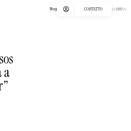
CONTATTO
/
/
Blog
SP
IT
IN
sos
 a
r”