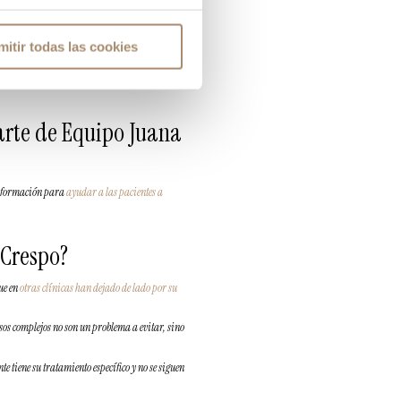
ticas que se viven en silencio y que suponen un
mitir todas las cookies
eres o las parejas que no consiguen quedarse
s crucial y no podemos perderlo
.
parte de Equipo Juana
 y formación para
ayudar a las pacientes a
 Crespo?
ue en
otras clínicas han dejado de lado por su
casos complejos no son un problema a evitar, sino
te tiene su tratamiento específico y no se siguen