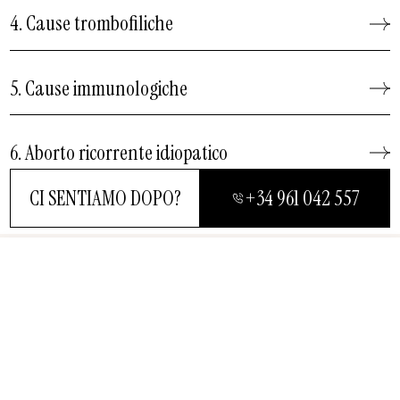
4. Cause trombofiliche
5. Cause immunologiche
6. Aborto ricorrente idiopatico
CI SENTIAMO DOPO?
+34 961 042 557
VICINO
Il nostro
protocollo
CI SENTIAMO DOPO?
diagnostico: uno studio
completo e