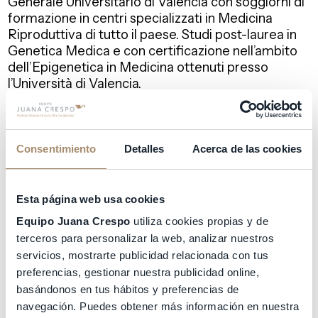
Generale Universitario di Valencia con soggiorni di
formazione in centri specializzati in Medicina
Riproduttiva di tutto il paese. Studi post-laurea in
Genetica Medica e con certificazione nell’ambito
dell’Epigenetica in Medicina ottenuti presso
l’Università di Valencia.
Dal 2005 lavora esclusivamente nell’ambito della
Medicina Riproduttiva. Nell’ambito docente, è
professore universitario assistente presso
Consentimiento
Detalles
Acerca de las cookies
l’Università Jaume I di Castellón e presso
l’Università Miguel Hernández di Elche.
Esta página web usa cookies
Ha partecipato come oratore a diversi congressi e
società scientifiche sia a livello nazionale che
Equipo Juana Crespo
utiliza cookies propias y de
internazionale.
terceros para personalizar la web, analizar nuestros
servicios, mostrarte publicidad relacionada con tus
preferencias, gestionar nuestra publicidad online,
basándonos en tus hábitos y preferencias de
QUALIFICHE
navegación. Puedes obtener más información en nuestra