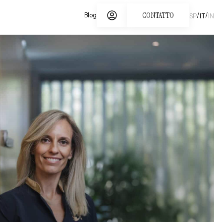
CONTATTO
/
/
Blog
SP
IT
IN