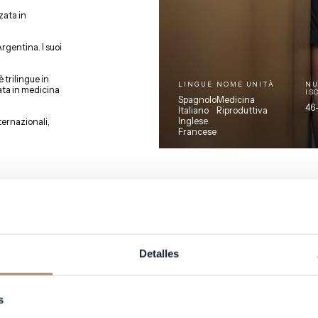
zata in
Argentina. I suoi
 trilingue in
LINGUE
NOME UNITÀ
NU
zata in medicina
IS
Spagnolo
Medicina
46
Italiano
Riproduttiva
Inglese
ternazionali,
Francese
Detalles
s