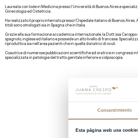
Laureata con lode in Medicina presso l’Università di Buenos Aires e specializ
Ginecologia ed Ostetricia.
Ha realizzato il proprio internato presso l’Ospedale italiano di Buenos Aires, 
titoli sono omologati sia in Spagna che in Italia.
Grazie alla sua formazione accademica internazionale, la Dott.ssa Caroppo è
spagnolo, inglese ed italiano e possiede un alto livello di francese. Specializ
riproduttiva sia nell’area pazienti che in quella donatrici di ovuli.
Coautrice di numerose pubblicazioni scientifiche ed oratrice in congressi in
specializzata in patologie del tratto genitale inferiore e colposcopia.
Consentimiento
Esta página web usa cookie