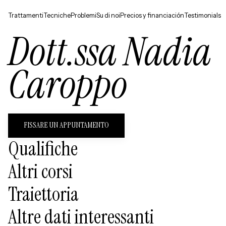
Trattamenti
Tecniche
Problemi
Su di noi
Precios y financiación
Testimonials
Dott.ssa Nadia
Caroppo
FISSARE UN APPUNTAMENTO
Qualifiche
Altri corsi
Traiettoria
Altre dati interessanti