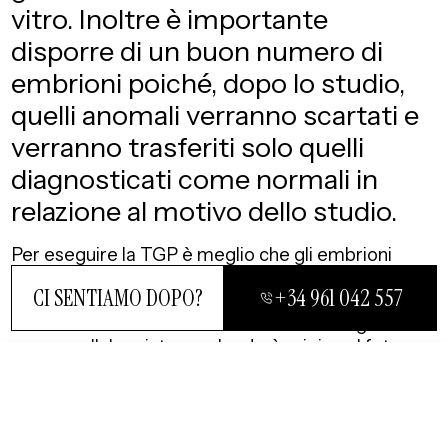
vitro. Inoltre è importante
disporre di un buon numero di
embrioni poiché, dopo lo studio,
quelli anomali verranno scartati e
verranno trasferiti solo quelli
diagnosticati come normali in
relazione al motivo dello studio.
Per eseguire la TGP è meglio che gli embrioni
vengano coltivati fino allo stadio di blastocisti che
CI SENTIAMO DOPO?
+34 961 042 557
si raggiunge il 5-6° giorno dopo la fecondazione.
Questo è il momento in cui l'embrione ha già una
massa cellulare interna che darà origine al feto e
VICINO
un altro strato esterno chiamato anche
trofoectoderma che darà origine alla placenta. In
questa viene eseguita la biopsia embrionale.
CI SENTIAMO DOPO?