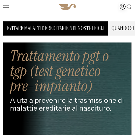
EVITARE MALATTIE EREDITARIE NEI NOSTRI FIGLI
QUANDO SI 
Trattamento pgt o
tgp (test genetico
pre-impianto)
Aiuta a prevenire la
trasmissione di
malattie
ereditarie al nascituro.