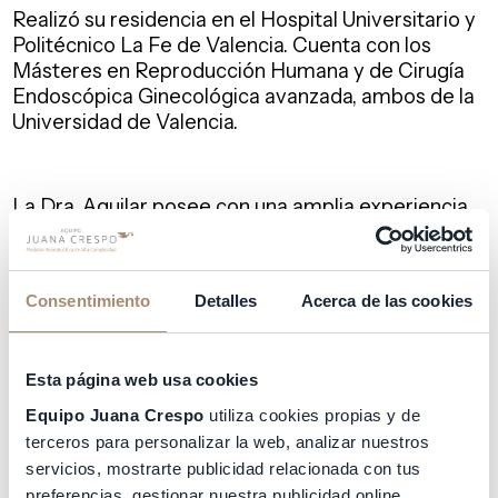
Realizó su residencia en el Hospital Universitario y
Politécnico La Fe de Valencia. Cuenta con los
Másteres en Reproducción Humana y de Cirugía
Endoscópica Ginecológica avanzada, ambos de la
Universidad de Valencia.
La Dra. Aguilar posee con una amplia experiencia
en Reproducción Asistida tanto en España como
en Reino Unido. Son numerosas sus publicaciones
científicas y sus ponencias en congresos
Consentimiento
Detalles
Acerca de las cookies
internacionales.
Esta página web usa cookies
Además de castellano, domina a la perfección el
Equipo Juana Crespo
utiliza cookies propias y de
inglés y el francés y a su consulta acuden
pacientes de diversas nacionalidades.
terceros para personalizar la web, analizar nuestros
servicios, mostrarte publicidad relacionada con tus
preferencias, gestionar nuestra publicidad online,