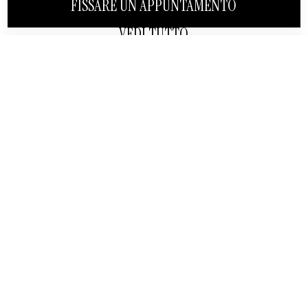
FISSARE UN APPUNTAMENTO
VEDI TUTTO
VICINO
CI SENTIAMO DOPO?
CLINICHE
CONTATTO
Clinica Valencia
information@juanacrespo.es
Peñiscola
+34 961 042 557
General Avilés, 90 46015
Valencia
LEGALE
LINK DI INTERESSE
Avviso Legale
Canali etici