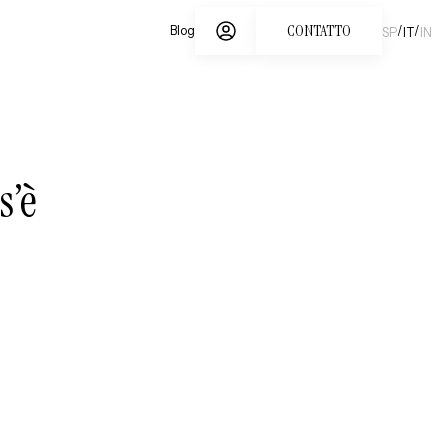
CONTATTO
/
/
Blog
SP
IT
IN
s’è