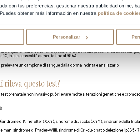
quido amniotico mediante puntura transaddominale guidata dagli ultrasuoni).
ada con tus preferencias, gestionar nuestra publicidad online, 
piccolo pezzo di tessuto dai villi coriali della placenta utilizzando una pinza o 
dominale (perforazione attraverso l’addome).
 Puedes obtener más información en nuestra
política de cookie
re effettuato il test non invasivo per indivi
Personalizar
Per
ilevare e quantificare frammenti specifici di DNA fetale presenti nel flusso san
a 10, la sua sensibilità aumenta fino al 99%).
e prelevare un campione di sangue dalla donna incinta e analizzarlo.
i rileva questo test?
il test prenatale non invasivo può rilevare molte alterazioni genetiche e cromoso
8)
(sindrome di Klinefelter (XXY), sindrome di Jacobs (XYY), sindrome della trip
elman, sindrome di Prader-Willi, sindrome di Cri-du-chat o delezione 1p36 5-1