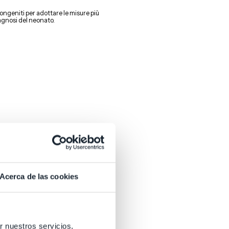
ongeniti per adottare le misure più
iagnosi del neonato.
Acerca de las cookies
 il DNA fetale che circola
e un campione, il che può mettere a
r nuestros servicios,