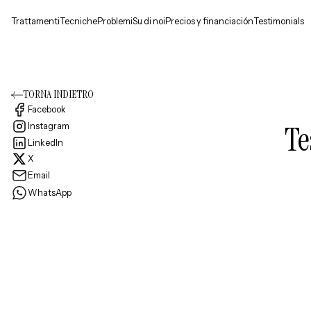
Trattamenti
Tecniche
Problemi
Su di noi
Precios y financiación
Testimonials
TORNA INDIETRO
Facebook
Te
Instagram
LinkedIn
X
Email
WhatsApp