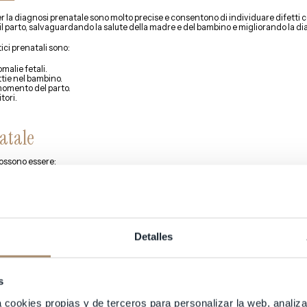
r la diagnosi prenatale sono molto precise e consentono di individuare difetti c
il parto, salvaguardando la salute della madre e del bambino e migliorando la d
tici prenatali sono:
malie fetali.
tie nel bambino.
momento del parto.
tori.
natale
possono essere:
i che non comportano rischi né per la madre né per il feto.
vidanza
(molto utili per diagnosticare malformazioni fetali).
 studiare le anomalie del sistema circolatorio fetale e placentare).
Detalles
 materno (è il test genetico di gravidanza più diffuso, e consiste nell’analizzare
grazie ad un prelievo di sangue).
tura o una biopsia per raggiungere il sacco gestazionale o la placenta e prelevar
s
o possiamo evidenziare:
a cookies propias y de terceros para personalizar la web, analiza