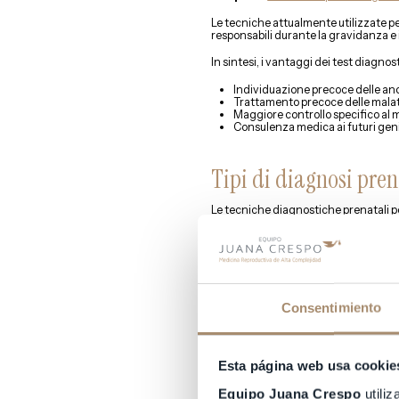
Le tecniche attualmente utilizzate pe
responsabili durante la gravidanza e 
In sintesi, i vantaggi dei test diagnos
Individuazione precoce delle ano
Trattamento precoce delle malat
Maggiore controllo specifico al 
Consulenza medica ai futuri geni
Tipi di diagnosi pre
Le tecniche diagnostiche prenatali 
Non invasive
. Sono esami semplic
In questo gruppo troveremo:
Ecografie di controllo della gra
Ecografie Doppler (importanti per
Consentimiento
Analisi del DNA fetale nel sangue
liberamente nel sangue materno 
Invasivo
. Implicano fare una pun
rischio la gravidanza.
Esta página web usa cookie
All’interno di questo secondo grupp
Equipo Juana Crespo
utiliz