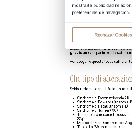
Amniocentesi
(rimozione del li
mostrarte publicidad relacion
Biopsia coriale
(ottenimento di un 
(attraverso la vagina) o transad
preferencias de navegación.
Quando dovrebbe esse
Rechazar Cookies
cromosomiche?
L’obiettivo del test non invasivo è r
gravidanza
(a partire dalla settiman
Per eseguire questo test è sufficient
Che tipo di alterazion
Sebbene la sua capacità sia limitata, 
Sindrome di Down (trisomia 21)
Sindrome di Edwards (trisomia 1
Sindrome di Patau (trisomia 13)
Sindrome di Turner (X0)
Trisomie cromosomiche sessuali 
22q)
Microdelezioni (sindrome di Ang
Triploidia (69 cromosomi).