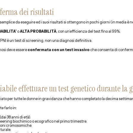
ferma dei risultati
 semplice da eseguire ed i suoi risultati si ottengono in pochi giorni (in media è
ABILITA’
o
ALTA PROBABILITÀ
, con un’efficienza del test fino al 99%.
PNI è un test di screening, non una diagnosi definitiva.
agnosi deve essere
confermata con un test invasivo
che consenta di conferma
gliabile effettuare un test genetico durante la
igliato per tutte le donne in gravidanza che hanno completato la decima settima
e farlo in:
ai 38 anni di età).
screening biochimico o ecografico nel primo trimestre.
zioni cromosomiche.
turale.