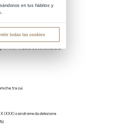
basándonos en tus hábitos y
un catetere per via transcervicale
s
.
duare anomalie
mitir todas las cookies
guigno materno
dalla 9a settimana di
miche, tra cui:
la X (XXX) o sindrome da delezione
7%)