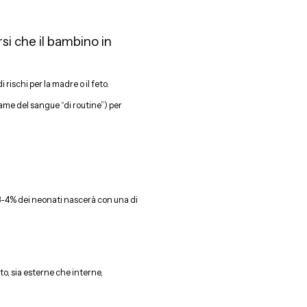
si che il bambino in
i rischi per la madre o il feto.
same del sangue “di routine”) per
 3-4% dei neonati nascerà con una di
to, sia esterne che interne,