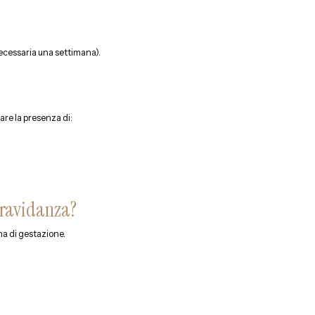
 necessaria una settimana).
re la presenza di:
 gravidanza?
na di gestazione.