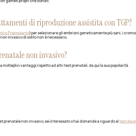
 con gameti propri che donati.
attamenti di riproduzione assistita con TGP?
tico Preimpianto
) per selezionare gli embrioni geneticamente più sani, i cromoso
 non invasivo di solito non è necessario.
prenatale non invasivo?
 molteplici vantaggi rispetto ad altri test prenatali, da qui la sua popolarità.
est prenatale non invasivo, sei interessato o hai domande a riguardo al
test diag