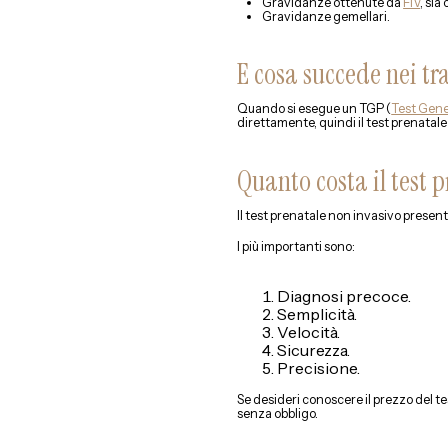
Gravidanze ottenute da
FIV
, sia
Gravidanze gemellari.
E cosa succede nei tr
Quando si esegue un TGP (
Test Gene
direttamente, quindi il test prenatale
Quanto costa il test 
Il test prenatale non invasivo presenta
I più importanti sono:
Diagnosi precoce.
Semplicità.
Velocità.
Sicurezza.
Precisione.
Se desideri conoscere il prezzo del t
senza obbligo.