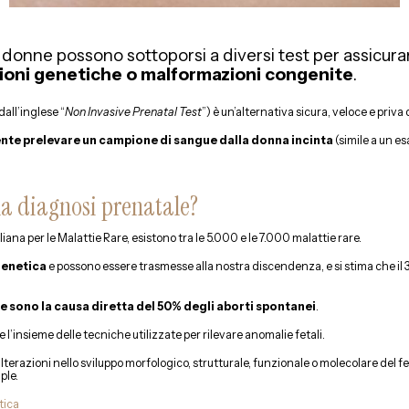
 donne possono sottoporsi a diversi test per assicurar
zioni genetiche o malformazioni congenite
.
dall’inglese “
Non Invasive Prenatal Test
”) è un’alternativa sicura, veloce e priva d
iente prelevare un campione di sangue dalla donna incinta
(simile a un e
la diagnosi prenatale?
na per le Malattie Rare, esistono tra le 5.000 e le 7.000 malattie rare.
genetica
e possono essere trasmesse alla nostra discendenza, e si stima che il
sono la causa diretta del 50% degli aborti spontanei
.
 l’insieme delle tecniche utilizzate per rilevare anomalie fetali.
alterazioni nello sviluppo morfologico, strutturale, funzionale o molecolare del fe
ple.
tica