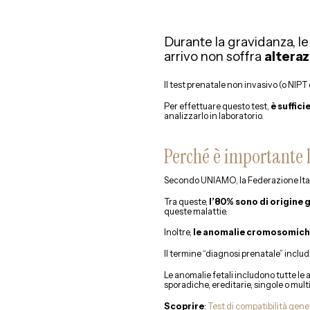
Durante la gravidanza, le
arrivo non soffra
altera
Il test prenatale non invasivo (o NIPT 
Per effettuare questo test,
è suffic
analizzarlo in laboratorio.
Perché è importante 
Secondo UNIAMO, la Federazione Italia
Tra queste,
l’80% sono di origine 
queste malattie.
Inoltre,
le anomalie cromosomiche 
Il termine “diagnosi prenatale” include
Le anomalie fetali includono tutte le 
sporadiche, ereditarie, singole o multi
Scoprire
:
Test di compatibilità gene