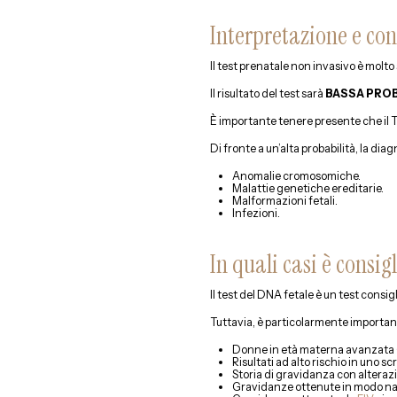
Interpretazione e con
Il test prenatale non invasivo è molto
Il risultato del test sarà
BASSA PROB
È importante tenere presente che il T
Di fronte a un’alta probabilità, la di
Anomalie cromosomiche.
Malattie genetiche ereditarie.
Malformazioni fetali.
Infezioni.
In quali casi è consi
Il test del DNA fetale è un test cons
Tuttavia, è particolarmente important
Donne in età materna avanzata (d
Risultati ad alto rischio in uno 
Storia di gravidanza con altera
Gravidanze ottenute in modo na