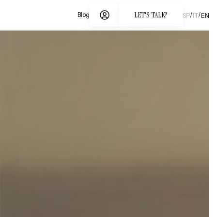
LET'S TALK?
/
/
Blog
SP
IT
EN