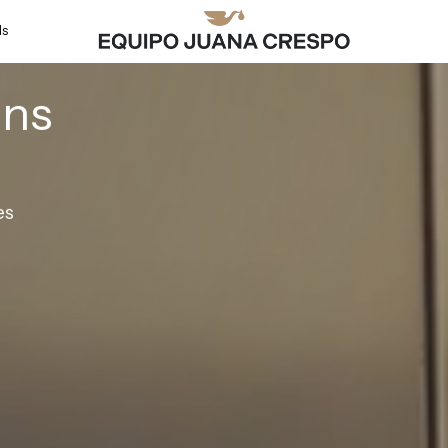
ls
ins
es