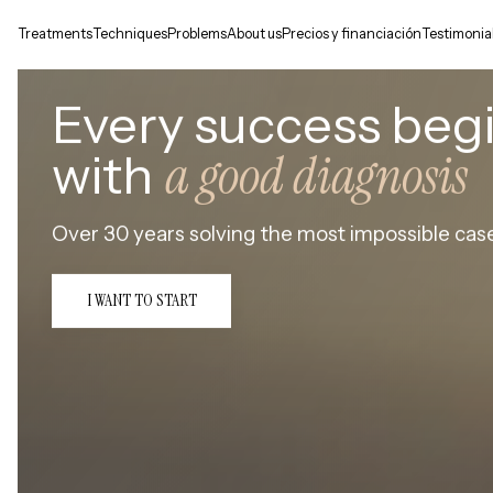
Treatments
Techniques
Problems
About us
Precios y financiación
Testimonia
Every success beg
a good diagnosis
with
Over 30 years solving the most impossible cas
I WANT TO START