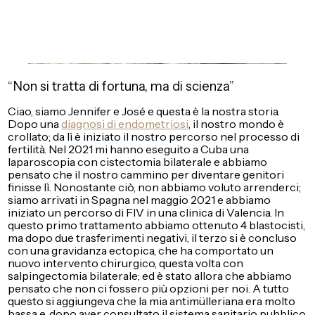
“Non si tratta di fortuna, ma di scienza”
Ciao, siamo Jennifer e José e questa è la nostra storia.
Dopo una
diagnosi di endometriosi
, il nostro mondo è
crollato; da lì è iniziato il nostro percorso nel processo di
fertilità. Nel 2021 mi hanno eseguito a Cuba una
laparoscopia con cistectomia bilaterale e abbiamo
pensato che il nostro cammino per diventare genitori
finisse lì. Nonostante ciò, non abbiamo voluto arrenderci;
siamo arrivati in Spagna nel maggio 2021 e abbiamo
iniziato un percorso di FIV in una clinica di Valencia. In
questo primo trattamento abbiamo ottenuto 4 blastocisti,
ma dopo due trasferimenti negativi, il terzo si è concluso
con una gravidanza ectopica, che ha comportato un
nuovo intervento chirurgico, questa volta con
salpingectomia bilaterale; ed è stato allora che abbiamo
pensato che non ci fossero più opzioni per noi. A tutto
questo si aggiungeva che la mia antimülleriana era molto
bassa e, dopo aver consultato il sistema sanitario pubblico