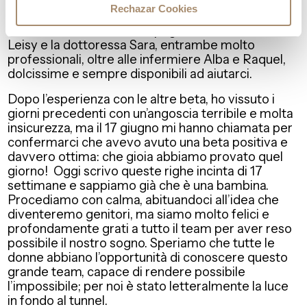
mano che avanzavamo nel percorso, tutte quelle
Rechazar Cookies
paure sono andate scomparendo. Nel nostro
cammino ci hanno accompagnato la dottoressa
Leisy e la dottoressa Sara, entrambe molto
professionali, oltre alle infermiere Alba e Raquel,
dolcissime e sempre disponibili ad aiutarci.
Dopo l’esperienza con le altre beta, ho vissuto i
giorni precedenti con un’angoscia terribile e molta
insicurezza, ma il 17 giugno mi hanno chiamata per
confermarci che avevo avuto una beta positiva e
davvero ottima: che gioia abbiamo provato quel
giorno! Oggi scrivo queste righe incinta di 17
settimane e sappiamo già che è una bambina.
Procediamo con calma, abituandoci all’idea che
diventeremo genitori, ma siamo molto felici e
profondamente grati a tutto il team per aver reso
possibile il nostro sogno. Speriamo che tutte le
donne abbiano l’opportunità di conoscere questo
grande team, capace di rendere possibile
l’impossibile; per noi è stato letteralmente la luce
in fondo al tunnel.