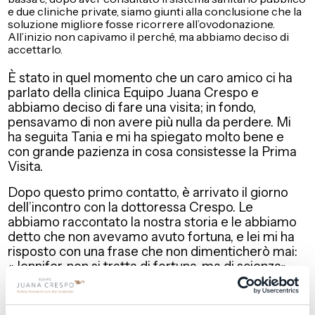
e due cliniche private, siamo giunti alla conclusione che la
soluzione migliore fosse ricorrere all’ovodonazione.
All’inizio non capivamo il perché, ma abbiamo deciso di
accettarlo.
È stato in quel momento che un caro amico ci ha
parlato della clinica Equipo Juana Crespo e
abbiamo deciso di fare una visita; in fondo,
pensavamo di non avere più nulla da perdere. Mi
ha seguita Tania e mi ha spiegato molto bene e
con grande pazienza in cosa consistesse la Prima
Visita.
Dopo questo primo contatto, è arrivato il giorno
dell’incontro con la dottoressa Crespo. Le
abbiamo raccontato la nostra storia e le abbiamo
detto che non avevamo avuto fortuna, e lei mi ha
risposto con una frase che non dimenticherò mai:
«Jennifer, non si tratta di fortuna, ma di scienza».
Ciò che mi è piaciuto di più di quella Prima Visita è
stata la sua determinazione e il fatto che avesse
un piano ben definito per noi. Mi ha detto che era