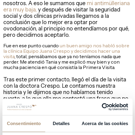
nosotros. A eso le sumamos que
mi antimülleriana
era muy baja,
y después de visitar la seguridad
social y dos clínicas privadas llegamos a la
conclusión que lo mejor era optar por
ovodonación, al principio no entendíamos por qué,
pero decidimos aceptarlo.
Fue en ese punto cuando
un buen amigo nos habló sobre
la clínica Equipo Juana Crespo y decidimos hacer una
visita
, total, pensábamos que ya no teníamos nada que
perder. Me atendió Tania y me explicó muy bien y con
mucha paciencia en qué consistía la Primera Visita.
Tras este primer contacto, llegó el día de la visita
con la doctora Crespo. Le contamos nuestra
historia y le dijimos que no habíamos tenido
suerte, a lo que ella me contestó una frase que no
olvidaré,
«Jennifer, no se trata de suerte, sino de
ciencia»
. Lo que más me gustó de esa Primera
Visita fue su determinación, y
que tuviera un plan
bien definido para nosotros.
Me dijo que
Consentimiento
Detalles
Acerca de las cookies
necesitábamos modificar mi útero, que lo tenía en