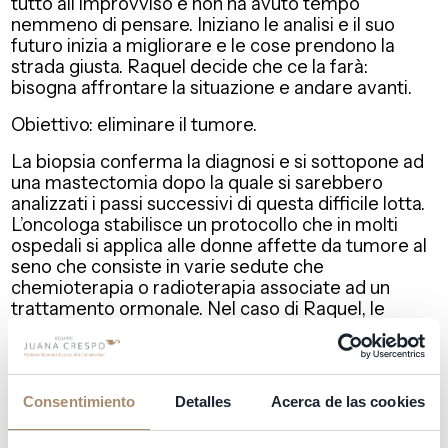
tutto all’improvviso e non ha avuto tempo
nemmeno di pensare. Iniziano le analisi e il suo
futuro inizia a migliorare e le cose prendono la
strada giusta. Raquel decide che ce la farà:
bisogna affrontare la situazione e andare avanti.
Obiettivo: eliminare il tumore.
La biopsia conferma la diagnosi e si sottopone ad
una mastectomia dopo la quale si sarebbero
analizzati i passi successivi di questa difficile lotta.
L’oncologa stabilisce un protocollo che in molti
ospedali si applica alle donne affette da tumore al
seno che consiste in varie sedute che
chemioterapia o radioterapia associate ad un
trattamento ormonale. Nel caso di Raquel, le
hanno parlato di radioterapia e un trattamento
ormonale di 10 anni! Rachel non ha problemi ai
linfonodi, l’operazione è andata bene e, a quanto
pare, nessuno si rende conto che Raquel è una
Consentimiento
Detalles
Acerca de las cookies
donna di 37 anni che vuole eliminare il tumore dal
suo corpo e poter recuperare la sua vita e i suoi