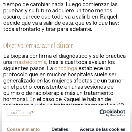
tiempo de cambiar nada. Luego comienzan las
pruebas y su futuro adquiere un tono menos
oscuro, parece que todo va a salir bien. Raquel
decide que va a salir de esta, que es lo que hay:
toca afrontarlo y tirar para adelante.
Objetivo: erradicar el cáncer
La biopsia confirma el diagnóstico y se le practica
una
mastectomía
, tras la cual toca evaluar los
siguientes pasos. La
oncóloga
establece un
protocolo que en muchos hospitales suele ser
generalizado en las mujeres afectas de un tumor
en el pecho, consistente en unas sesiones de
quimio o de radioterapia más un tratamiento
hormonal. En el caso de Raquel le hablan de
radioterapia y de un tratamiento hormonal de ¡10
años! Raquel no tiene afectados los ganglios, la
operación ha salido bien y nadie parece tener en
cuenta que Raquel es una mujer de 37 años que
quiere erradicar el cáncer y poder retomar sus
Consentimiento
Detalles
Acerca de las cookies