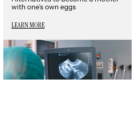
with one’s own eggs
LEARN MORE
CLOSE
LET'S TALK?
How to determine endometrial