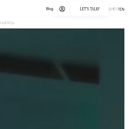
LET'S TALK?
/
/
Blog
SP
IT
EN
nts
FAQs