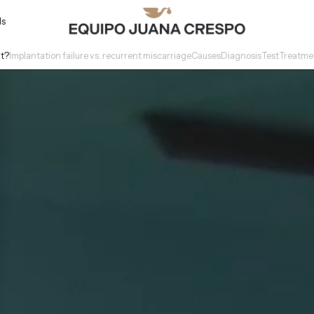
ls
it?
Implantation failure vs. recurrent miscarriage
Causes
Diagnosis
Test
Treatme