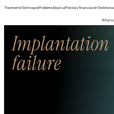
Treatments
Techniques
Problems
About us
Precios y financiación
Testimonia
What is 
Implantation
failure