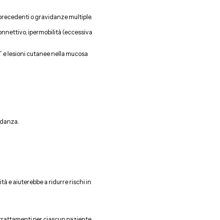
precedenti o gravidanze multiple.
onnettivo, ipermobilità (eccessiva
a” e lesioni cutanee nella mucosa
vidanza.
tà e aiuterebbe a ridurre rischi in
trattamenti per ciascun paziente.