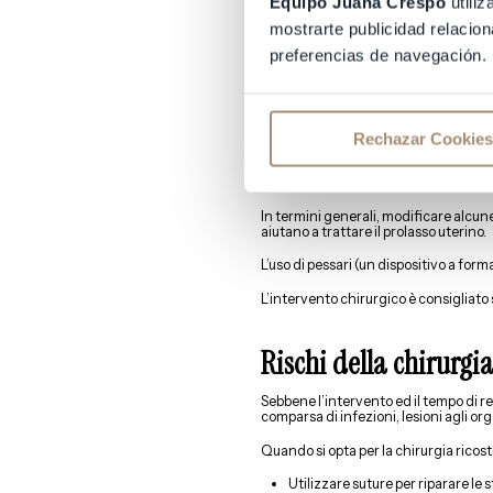
Equipo Juana Crespo
utiliz
In linea di principio, il prolasso uter
mostrarte publicidad relacion
dell’ovulo nelle tube, né sul passaggi
preferencias de navegación.
A meno che non provochi disagio duran
specifico.
Il problema è che questa condizione 
parto prematuro.
Rechazar Cookies
Pertanto, è consigliabile prendere pre
rafforzare i muscoli pelvici), prima di
In termini generali, modificare alcune
aiutano a trattare il prolasso uterino.
L’uso di pessari (un dispositivo a form
L’intervento chirurgico è consigliato so
Rischi della chirurgi
Sebbene l’intervento ed il tempo di 
comparsa di infezioni, lesioni agli o
Quando si opta per la chirurgia rico
Utilizzare suture per riparare le