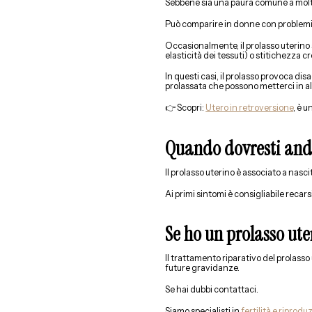
Sebbene sia una paura comune a molte 
Può comparire in donne con problemi 
Occasionalmente, il prolasso uterino s
elasticità dei tessuti) o stitichezza c
In questi casi, il prolasso provoca di
prolassata che possono metterci in al
👉 Scopri:
Utero in retroversione
, è u
Quando dovresti and
Il prolasso uterino è associato a nasc
Ai primi sintomi è consigliabile recar
Se ho un prolasso ut
Il trattamento riparativo del prolasso
future gravidanze.
Se hai dubbi contattaci.
Siamo specialisti in
fertilità e riprodu