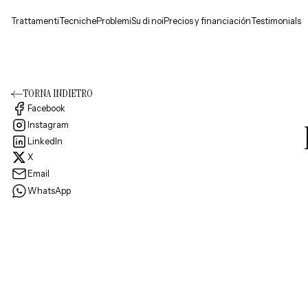
Trattamenti
Tecniche
Problemi
Su di noi
Precios y financiación
Testimonials
TORNA INDIETRO
Facebook
Instagram
LinkedIn
X
Email
WhatsApp