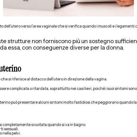
 dell’utero verso l’area vaginale che si verifica quando i muscoli e i legamenti
 strutture non forniscono più un sostegno sufficiente
 da essa, con conseguenze diverse per la donna.
uterino
he si riferisce al distacco dell’utero in direzione della vagina.
sere complicata o ritardata, soprattutto nei casi lievi, poiché i suoi sintomi so
o uterino può presentare alcuni sintomi molto fastidiosi che peggiorano quando 
ia completamente svuotata quando si va in bagno.
ti sessuali.
 nella pelvi.