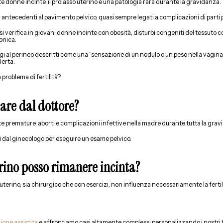
donne incinte, il prolasso uterino è una patologia rara durante la gravidanza.
antecedenti al pavimento pelvico, quasi sempre legati a complicazioni di parti 
i verifica in giovani donne incinte con obesità, disturbi congeniti del tessuto c
ronica.
sagi al perineo descritti come una “sensazione di un nodulo o un peso nella vagin
lerta.
n problema di fertilità?
are dal dottore?
ite premature, aborti e complicazioni infettive nella madre durante tutta la gra
si dal ginecologo per eseguire un esame pelvico.
erino posso rimanere incinta?
 uterino, sia chirurgico che con esercizi, non influenza necessariamente la fertili
zione assistita
e affrontiamo casi altamente complessi personalizzando i nostri 