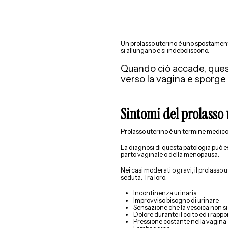
Un prolasso uterino è uno spostamento
si allungano e si indeboliscono.
Quando ciò accade, queste
verso la vagina e sporge
Sintomi del prolasso 
Prolasso uterino è un termine medico c
La diagnosi di questa patologia può es
parto vaginale o della menopausa.
Nei casi moderati o gravi, il prolass
seduta. Tra loro:
Incontinenza urinaria.
Improvviso bisogno di urinare.
Sensazione che la vescica non s
Dolore durante il coito ed i rappor
Pressione costante nella vagina o