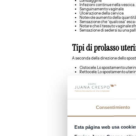
Lombaggine.
Infezioni continue nella vescica.
Sanguinamento vaginale.
Ulcerazione della cervice.
Notevole aumento della quantità 
Sensazione che “qualcosa” esca 
Notare che il tessuto vaginale sfr
Sensazione di sedersi su una pall
Tipi di prolasso uter
A seconda della direzione dello spost
Cistocele. Lo spostamento uterino
Rettocele. Lo spostamento uterino 
Inoltre, possiamo stabilire diversi gra
Grado 1. L’utero è disceso, ma il s
Grado 2. L’utero discende e il suo 
Grado 3. L’utero è fino a 1 cm. fuor
Grado 4. L’utero è esternalizzato p
Consentimiento
Il prolasso uterino ha
Esta página web usa cookie
riproduzione assistit