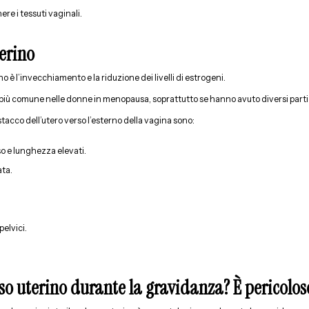
re i tessuti vaginali.
terino
o è l’invecchiamento e la riduzione dei livelli di estrogeni.
più comune nelle donne in menopausa, soprattutto se hanno avuto diversi parti 
istacco dell’utero verso l’esterno della vagina sono:
so e lunghezza elevati.
ata.
pelvici.
.
sso uterino durante la gravidanza? È pericolos