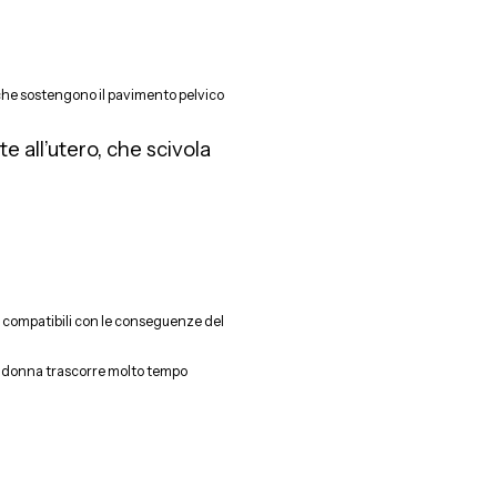
 che sostengono il pavimento pelvico
 all’utero, che scivola
no compatibili con le conseguenze del
la donna trascorre molto tempo