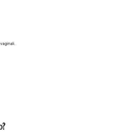
vaginali.
o?