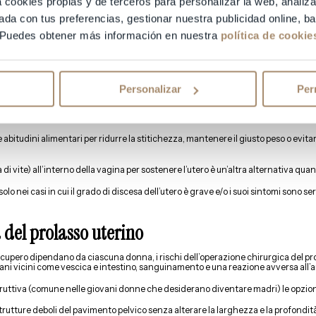
a cookies propias y de terceros para personalizar la web, analiza
ino non influisce sulla fertilità femminile, poiché non ha alcun impatto sul funziona
ada con tus preferencias, gestionar nuestra publicidad online, 
o degli spermatozoi.
 Puedes obtener más información en nuestra
política de cookie
te i rapporti sessuali o i suoi sintomi non interferiscano con la vita quotidian
può causare complicazioni durante una gravidanza, come infezioni cervicali, ri
Personalizar
Per
cauzioni per evitarne la comparsa o trattarla nelle sue fasi iniziali (ad esempio
 sottoporsi a un
trattamento di riproduzione assistita
.
 abitudini alimentari per ridurre la stitichezza, mantenere il giusto peso o evita
a di vite) all’interno della vagina per sostenere l’utero è un’altra alternativa qu
lo nei casi in cui il grado di discesa dell’utero è grave e/o i suoi sintomi sono ser
a del prolasso uterino
recupero dipendano da ciascuna donna, i rischi dell’operazione chirurgica del 
rgani vicini come vescica e intestino, sanguinamento e una reazione avversa all’
struttiva (comune nelle giovani donne che desiderano diventare madri) le opzion
 strutture deboli del pavimento pelvico senza alterare la larghezza e la profondit