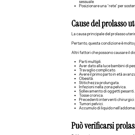
sessuale.
Posizionare una “rete” per sostene
Cause del prolasso u
La causa principale del prolasso uterin
Pertanto, questa condizione è molto 
Altri fattori che possono causare il d
Parti multipli.
Aver dato alla luce bambini di pe
Travaglio complicato.
Avere il primo parto in età avanz
Obesità.
Stitichezza prolungata.
Infezioni nella zona pelvica.
Sollevamento di oggetti pesanti.
Tosse cronica.
Precedenti interventi chirurgici 
Tumori pelvici.
Accumulo di liquido nell’addome
Può verificarsi prola