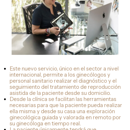
Este nuevo servicio, único en el sector a nivel
internacional, permite a los ginecólogos y
personal sanitario realizar el diagnóstico y el
seguimiento del tratamiento de reproducción
asistida de la paciente desde su domicilio.
Desde la clínica se facilitan las herramientas
necesarias para que la paciente pueda realizar
ella misma y desde su casa una exploración
ginecológica guiada y valorada en remoto por
su ginecóloga en tiempo real.
La paciente únicamente tendrá que