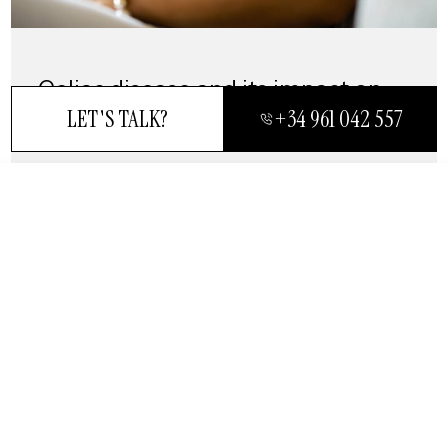
Celiac disease and its impact on
fertility
LET'S TALK?
+34 961 042 557
LEARN MORE
CLOSE
LET'S TALK?