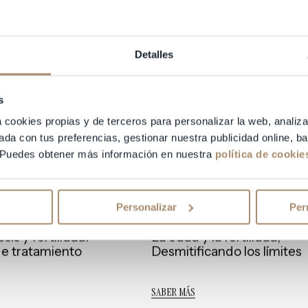
especializada en alta
complejidad reproductiv
SABER MÁS
Detalles
s
a cookies propias y de terceros para personalizar la web, analiza
ada con tus preferencias, gestionar nuestra publicidad online, 
 Puedes obtener más información en nuestra
política de cookie
Personalizar
Per
Dr. Adolfo de Prados
is y fertilidad:
La edad y la fertilidad,
e tratamiento
Desmitificando los límites
SABER MÁS