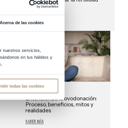
a?
SABER MÁS
Acerca de las cookies
r nuestros servicios,
basándonos en tus hábitos y
s
.
mitir todas las cookies
Dra. Elena Pau
Entendiendo la ovodonación:
Proceso, beneficios, mitos y
realidades
SABER MÁS