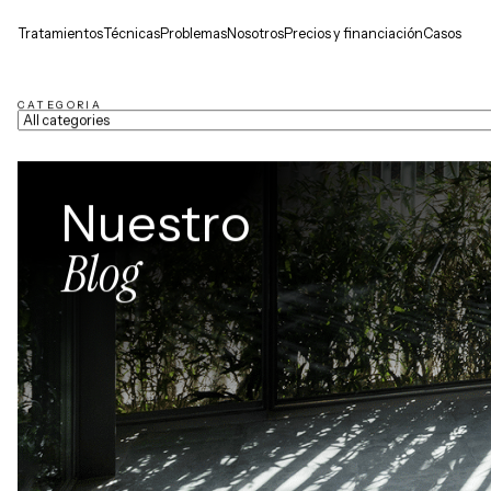
Tratamientos
Técnicas
Problemas
Nosotros
Precios y financiación
Casos
CATEGORIA
Nuestro
Blog