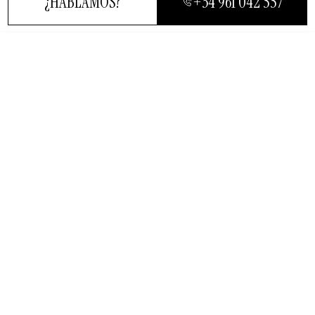
¿HABLAMOS?
+34 961 042 557
ICSI
CERRAR
Banco de semen
¿HABLAMOS?
Técnica de preservación
de la
fertilidad en el hombre
Planificar la fertilidad en hombres