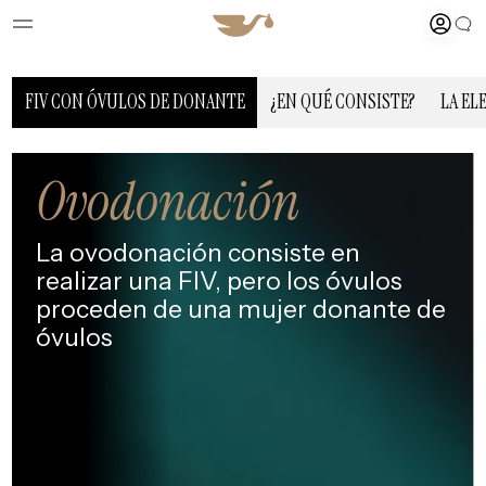
FIV CON ÓVULOS DE DONANTE
¿EN QUÉ CONSISTE?
LA EL
Ovodonación
La ovodonación consiste en
realizar
una FIV, pero los óvulos
proceden de
una mujer donante de
óvulos