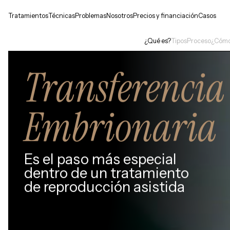
Tratamientos
Técnicas
Problemas
Nosotros
Precios y financiación
Casos
¿Qué es?
Tipos
Proceso
¿Cómo 
Transferencia
Embrionaria
Es el paso más especial
dentro de un tratamiento
de reproducción asistida