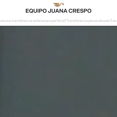
es una transferencia embrionaria perfecta?
Transferencia personalizada
Tran