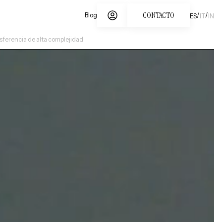
CONTACTO
/
/
Blog
ES
IT
IN
sferencia de alta complejidad