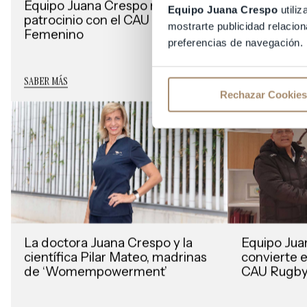
Equipo Juana Crespo renueva
“España es 
Equipo Juana Crespo
utiliz
patrocinio con el CAU Rugby
tratamient
mostrarte publicidad relacion
Femenino
altos están
preferencias de navegación.
asistencial
SABER MÁS
SABER MÁS
11 - 2022
Rechazar Cookies
La doctora Juana Crespo y la
Equipo Jua
científica Pilar Mateo, madrinas
convierte e
de ‘Womempowerment’
CAU Rugby