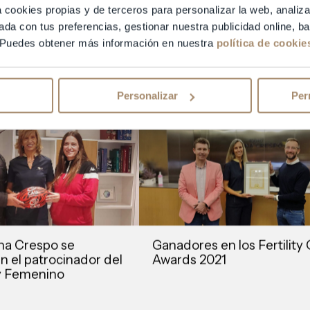
un país líder en
“En Equipo Juana Crespo l
a cookies propias y de terceros para personalizar la web, analiza
os de RA por sus
casos complejos no son un
ada con tus preferencias, gestionar nuestra publicidad online, 
dares en calidad
problema a evitar, sino un 
 Puedes obtener más información en nuestra
política de cookie
»
conseguir”
SABER MÁS
09 - 2022
Personalizar
Per
na Crespo se
Ganadores en los Fertility
n el patrocinador del
Awards 2021
 Femenino