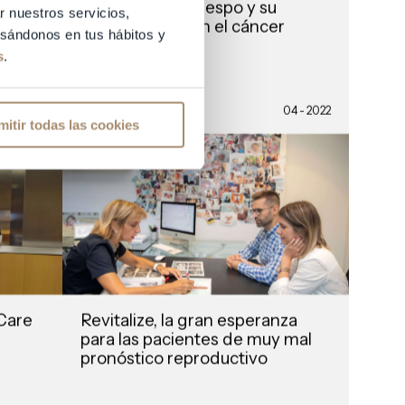
os
Equipo Juana Crespo y su
r nuestros servicios,
compromiso con el cáncer
basándonos en tus hábitos y
reto a
Infantil
s
.
SABER MÁS
06 - 2022
04 - 2022
mitir todas las cookies
 Care
Revitalize, la gran esperanza
para las pacientes de muy mal
pronóstico reproductivo