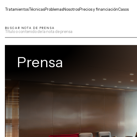
Tratamientos
Técnicas
Problemas
Nosotros
Precios y financiación
Casos
BUSCAR NOTA DE PRENSA
Prensa