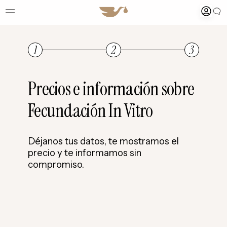
1
2
3
Precios e información sobre
Fecundación In Vitro
Déjanos tus datos, te mostramos el
precio y te informamos sin
E
compromiso.
N
t
p