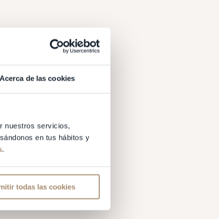
MANTENIMIE
¿Qué inc
primera vis
Análisis de la salud
Acerca de las cookies
Evaluación ginecoló
Ecografía 3D
Estrategia planificac
r nuestros servicios,
basándonos en tus hábitos y
tratamien
s
.
Analíticas hormona
Controles ecográfic
mitir todas las cookies
punción y 