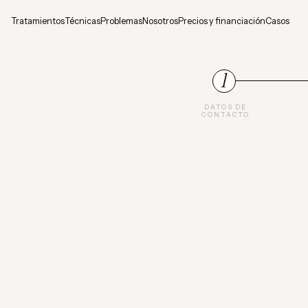
Tratamientos
Técnicas
Problemas
Nosotros
Precios y financiación
Casos
1
DATOS DE
CONTACTO