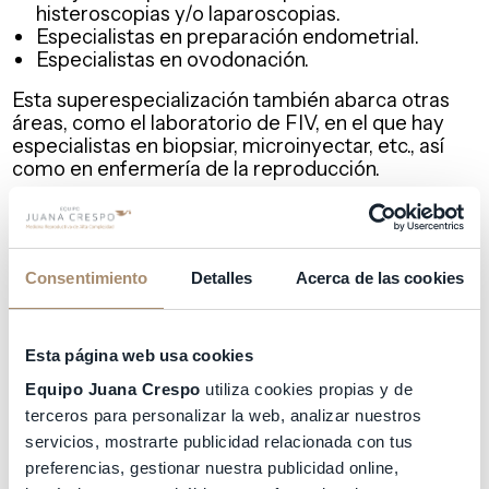
histeroscopias y/o laparoscopias.
Especialistas en preparación endometrial.
Especialistas en ovodonación.
Esta superespecialización también abarca otras
áreas, como el laboratorio de FIV, en el que hay
especialistas en biopsiar, microinyectar, etc., así
como en enfermería de la reproducción.
¿Cuáles son los principales problemas que
requieren tratamientos de alta complejidad?
Consentimiento
Detalles
Acerca de las cookies
Los tratamientos de reproducción asistida de alta
complejidad están dirigidos a cualquier mujer.
Algunas de las patologías más frecuentes son:
Esta página web usa cookies
Maternidad a partir de los 40
Equipo Juana Crespo
utiliza cookies propias y de
Pacientes con mal pronóstico reproductivo
terceros para personalizar la web, analizar nuestros
Endometriosis
servicios, mostrarte publicidad relacionada con tus
Baja reserva ovárica por edad o por fallo
preferencias, gestionar nuestra publicidad online,
ovárico prematuro