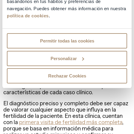
basándonos en tus hábitos y preferencias de
Historial de tratamientos de reproducción
asistida fallidos
navegación. Puedes obtener más información en nuestra
Fallos de implantación
política de cookies
.
Abortos de repetición
Miomatosis múltiple
Malformaciones uterinas
Permitir todas las cookies
La importancia de un diagnóstico preciso
Personalizar
Acudir a la
clínica de fertilidad de alta complejidad
de Equipo Juana Crespo permite obtener un
diagnóstico preciso desde la primera visita. Este
Rechazar Cookies
paso inicial es fundamental para diseñar una
estrategia adaptada a las necesidades y
características de cada caso clínico.
El diagnóstico preciso y completo debe ser capaz
de valorar cualquier aspecto que influya en la
fertilidad de la paciente. En esta clínica, cuentan
con la
primera visita de fertilidad más completa
,
porque se basa en información médica para