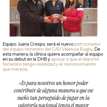
Equipo Juana Crespo, será el nuevo
patrocinador
del equipo femenino del CAU Valencia Rugby
. De
esta manera, la clínica quiere acompañar al equipo
en su debut en la DHB y
apoyar a que el deporte
femenino tenga visibilidad y el reconocimiento
que merece
.
«Es para nosotros un honor poder
contribuir de alguna manera a que ese
sueño tan perseguido de jugar en la
categoría nacional tenga el mayor