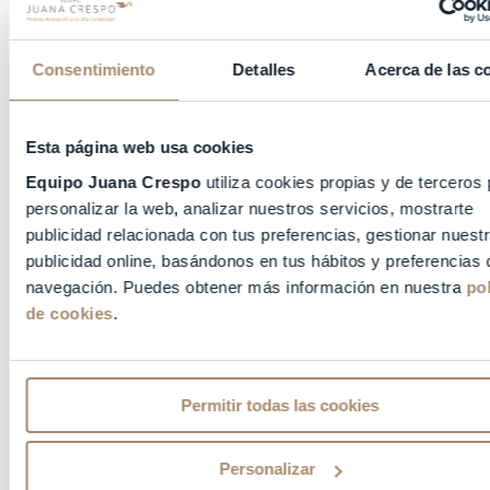
Consentimiento
Detalles
Acerca de las c
Esta página web usa cookies
Equipo Juana Crespo
utiliza cookies propias y de terceros
personalizar la web, analizar nuestros servicios, mostrarte
publicidad relacionada con tus preferencias, gestionar nuest
publicidad online, basándonos en tus hábitos y preferencias 
navegación. Puedes obtener más información en nuestra
pol
de cookies
.
El Club CAU Rugby Valencia se creo en 1973
siendo inicialmente un club universitario. En los
Permitir todas las cookies
años 80 hay un cambio pasando a ser un club
centrado en la formación.
Personalizar