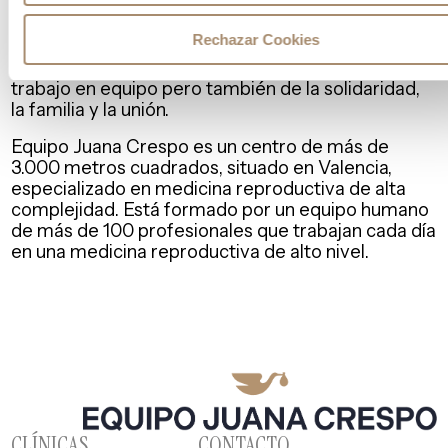
Bajo el lema
«formar PERSONAS que jueguen a RUGBY al
mayor nivel que cada uno de ellos pueda aspirar
«, amplía sus
Rechazar Cookies
actividades a niños y se convierte en una entidad
en la que priman los valores del esfuerzo y el
trabajo en equipo pero también de la solidaridad,
la familia y la unión.
Equipo Juana Crespo es un centro de más de
3.000 metros cuadrados, situado en Valencia,
especializado en medicina reproductiva de alta
complejidad. Está formado por un equipo humano
de más de 100 profesionales que trabajan cada día
en una medicina reproductiva de alto nivel.
CLÍNICAS
CONTACTO