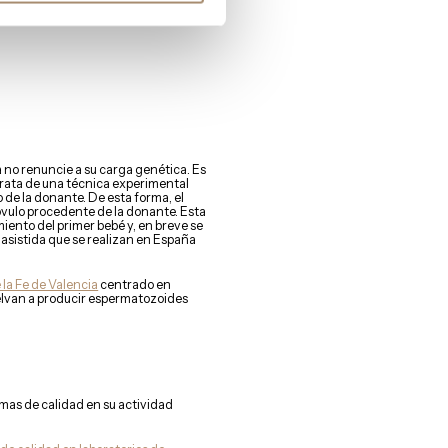
ecer si hay diferencias a nivel de
 no renuncie a su carga genética. Es
rata de una técnica experimental
 de la donante. De esta forma, el
 óvulo procedente de la donante. Esta
miento del primer bebé y, en breve se
asistida que se realizan en España
 la Fe de Valencia
centrado en
vuelvan a producir espermatozoides
emas de calidad en su actividad