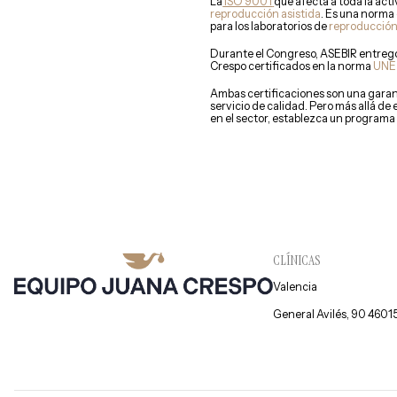
La
ISO 9001
que afecta a toda la acti
reproducción asistida
. Es una norma 
para los laboratorios de
reproducción
Durante el Congreso, ASEBIR entregó 
Crespo certificados en la norma
UNE 
Ambas certificaciones son una garant
servicio de calidad. Pero más allá de
en el sector, establezca un programa
CLÍNICAS
Valencia
General Avilés, 90 4601