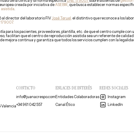
vidad de la clínica y la norma específica
UNE 179007
sobre sistemas de
gestión 
europea creada por iniciativa de
ASEBIR
, que busca establecer normas específica
 asistida
.
al director del laboratorio FIV
José Teruel,
el distintivo que reconoce a los labo
179007.
ía para los pacientes, proveedores, plantilla, etc. de que el centro cumple co
 eso, facilitan que el centro de reproducción asistida sea un referente de calid
 de mejora continua y garantiza que todos los servicios cumplen con la legalid
CONTACTO
ENLACES DE INTERÉS
REDES SOCIALES
info@juanacrespo.com
Entidades Colaboradoras
Instagram
+34 961 042 557
Canal Ético
LinkedIn
5 Valencia