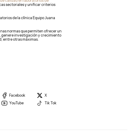
de calidad en laboratorios de
s sectoriales y unificar criterios
ratorios de la clínica Equipo Juana
n unas normas que permiten ofrecer un
ad, genere investigación y crecimiento
ad, entre otras máximas.
Facebook
X
YouTube
Tik Tok