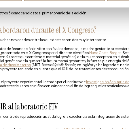
nicas principales utilizadas en la
biopsia embrionaria
y cuyo objetivo era establ
tra.
otros 5 como candidato al primer premio de la edición.
 abordaron durante el X Congreso?
uchas novedades entre las que destacaron dos muy interesante.
entos de fecundación in vitro con óvulos donados, la madre gestante o receptora
s
presentado en el X Congreso por el director científico
Nuno Costa-Borges.
Se t
erno” (parte que contiene el material genético) de la mujer receptora en el óvulo
l genético de la que será la futura mamá gestante y la fuerza y la energía del
ia de Huso Materno
(MST,
Maternal Spindle Transfer,
en inglés) ya ha logrado el naci
an proyecto teniendo en cuenta que el 10% de los tratamientos de reproducción 
 el proyecto experimental liderado por el Instituto de
Investigación Sanitaria de
s madre testiculares en niños con cáncer con el fin de lograr que los testículos 
R al laboratorio FIV
n centro de reproducción asistida logre la excelencia es la integración de sist