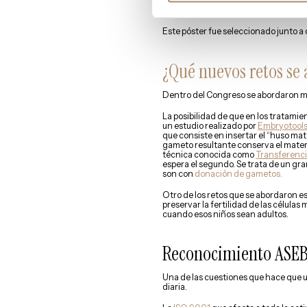
Un estudio comparativo de las dos téc
resultados en la utilización de una u o
Este póster fue seleccionado junto a 
¿Qué nuevos retos se
Dentro del Congreso se abordaron m
La posibilidad de que en los tratami
un estudio realizado por
Embryotool
que consiste en insertar el “huso mat
gameto resultante conserva el materia
técnica conocida como
Transferenc
espera el segundo. Se trata de un gr
son con
donación de gametos.
Otro de los retos que se abordaron es
preservar la fertilidad de las célula
cuando esos niños sean adultos.
Reconocimiento ASEBI
Una de las cuestiones que hace que u
diaria.