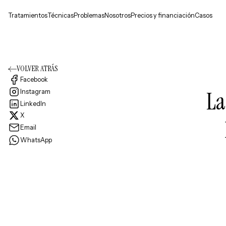
Tratamientos
Técnicas
Problemas
Nosotros
Precios y financiación
Casos
VOLVER ATRÁS
Facebook
La
Instagram
LinkedIn
X
Email
WhatsApp