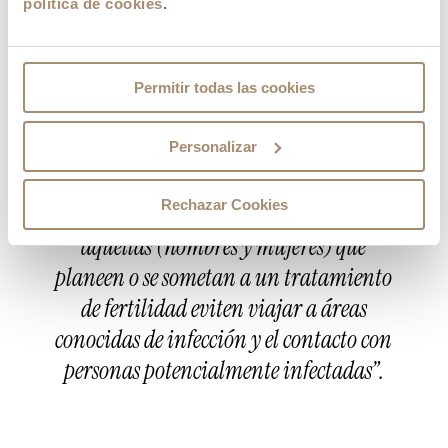
están contraindicados en mujeres
política de cookies
.
embarazadas.”
“Para aquellos pacientes que ya están en tratamiento,
Permitir todas las cookies
sugerimos considerar un embarazo diferido con
congelación de ovocitos o embriones para su posterior
transferencia de embriones”.
Personalizar
“ESHRE recomienda, además, que las
Rechazar Cookies
pacientes que estén embarazadas o
aquellas (hombres y mujeres) que
planeen o se sometan a un tratamiento
de fertilidad eviten viajar a áreas
conocidas de infección y el contacto con
personas potencialmente infectadas”.