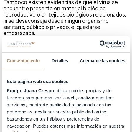
Tampoco existen evidencias de que el virus se
encuentre presente en material biológico
reproductivo o en tejidos biológicos relacionados,
ni se desaconseja desde ningún organismo
sanitario, público o privado, el quedarse
embarazada.
Sin embargo, citamos:
“En vista de las consideraciones
Consentimiento
Detalles
Acerca de las cookies
anteriores […] ESHRE continúa
recomendando un enfoque de
Esta página web usa cookies
precaución. También es importante
Equipo Juana Crespo
utiliza cookies propias y de
tener en cuenta que algunos de los
terceros para personalizar la web, analizar nuestros
tratamientos médicos administrados a
servicios, mostrarte publicidad relacionada con tus
preferencias, gestionar nuestra publicidad online,
pacientes gravemente infectados, puede
basándonos en tus hábitos y preferencias de
indicar el uso de medicamentos que
navegación. Puedes obtener más información en nuestra