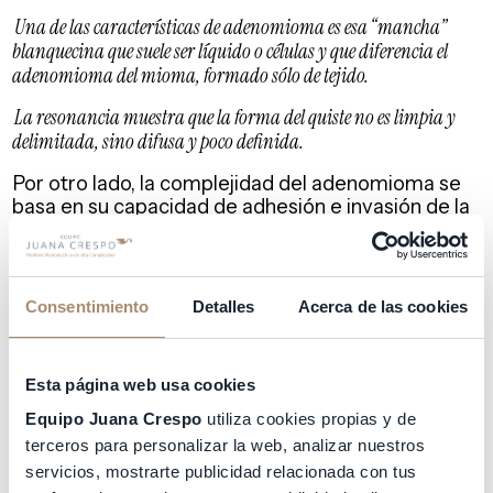
Una de las características de adenomioma es esa “mancha”
blanquecina que suele ser líquido o células y que diferencia el
adenomioma del mioma, formado sólo de tejido.
La resonancia muestra que la forma del quiste no es limpia y
delimitada, sino difusa y poco definida.
Por otro lado, la complejidad del adenomioma se
basa en su capacidad de adhesión e invasión de la
zona donde implanta. Mientras que el mioma es un
tumor perfectamente delimitado y su extracción
es limpia, el contorno del adenomioma no está
delimitado, es difuso y está fusionado con el tejido
Consentimiento
Detalles
Acerca de las cookies
del miometrio porque lo invade.
LAPARATOMÍA DE ALTA PRECISIÓN
Esta página web usa cookies
Equipo Juana Crespo
utiliza cookies propias y de
La cirugía reproductiva debe ser conservadora
con los órganos intervenidos. No sólo se ha de
terceros para personalizar la web, analizar nuestros
extirpar la patología, sino que además ha de
servicios, mostrarte publicidad relacionada con tus
reconstruir el órgano para que pueda cumplir su