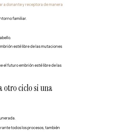
jar a donante y receptora de manera
ntorno familiar.
abello.
mbrión esté libre de las mutaciones
el futuro embrión esté libre de las
otro ciclo si una
munerada.
urante todos los procesos, también