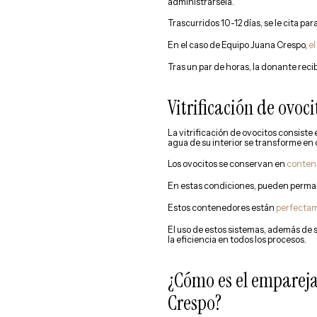
administrársela.
Trascurridos 10-12 días, se le cita para
En el caso de Equipo Juana Crespo,
el
Tras un par de horas, la donante recib
Vitrificación de ovo
La vitrificación de ovocitos consiste 
agua de su interior se transforme en c
Los ovocitos se conservan en
contene
En estas condiciones, pueden perman
Estos contenedores están
perfectam
El uso de estos sistemas, además de 
la eficiencia en todos los procesos.
¿Cómo es el empareja
Crespo?