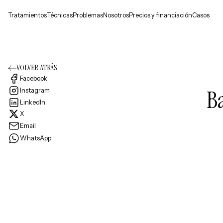
Tratamientos
Técnicas
Problemas
Nosotros
Precios y financiación
Casos
VOLVER ATRÁS
Facebook
Ba
Instagram
LinkedIn
X
Email
WhatsApp