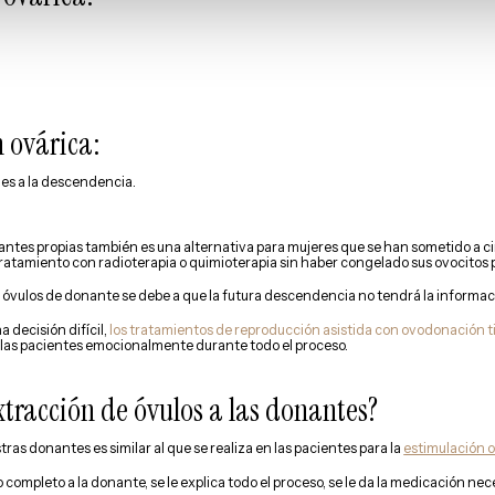
 ovárica:
es a la descendencia.
nantes propias también es una alternativa para mujeres que se han sometido a 
 tratamiento con radioterapia o quimioterapia sin haber congelado sus ovocitos
r óvulos de donante se debe a que la futura descendencia no tendrá la informac
 decisión difícil,
los tratamientos de reproducción asistida con ovodonación t
 las pacientes emocionalmente durante todo el proceso.
xtracción de óvulos a las donantes?
ras donantes es similar al que se realiza en las pacientes para la
estimulación 
completo a la donante, se le explica todo el proceso, se le da la medicación nece