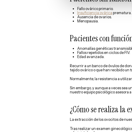
Fallo ovárico primario.
Insuficiencia ovárica
prematura.
Ausencia de ovarios.
Menopausia.
Pacientes con función
Anomalías genéticas transmisibl
Fallos repetidos en ciclos de FIV.
Edad avanzada.
Recurrir a un banco de óvulos de do
tejido ovárico o que han recibido un
Normalmente, la resistencia a utiliza
Sin embargo, y aunque a veces sea una
nuestro equipo psicológico asesora a
¿Cómo se realiza la e
La extracción de los ovocitos de nuest
Tras realizar un examen ginecológico 