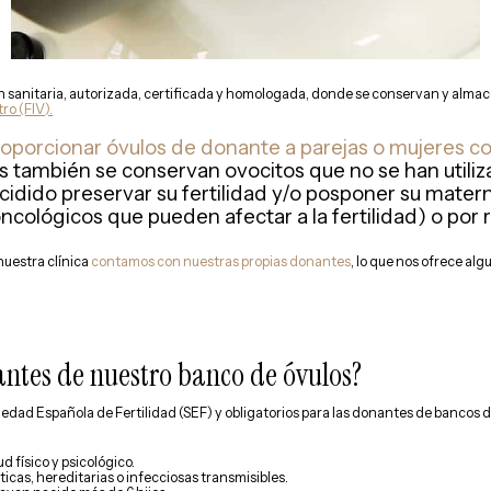
ón sanitaria, autorizada, certificada y homologada, donde se conservan y alm
ro (FIV).
roporcionar óvulos de donante a parejas o mujeres c
os también se conservan ovocitos que no se han utili
cidido preservar su fertilidad y/o posponer su mate
ncológicos que pueden afectar a la fertilidad) o por
nuestra clínica
contamos con nuestras propias donantes
, lo que nos ofrece al
antes de nuestro banco de óvulos?
ciedad Española de Fertilidad (SEF) y obligatorios para las donantes de bancos d
 físico y psicológico.
as, hereditarias o infecciosas transmisibles.