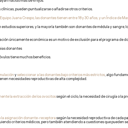
yan nacido más de 6 hijos.
 clínicas, pueden puntualizarse o añadirse otros criterios.
 Equipo Juana Crespo, las donantes tienen entre 18 y 30 años, y un Índice de Mas
estudios superiores, y la mayoría también son donantes de médula y sangre, lo
ivación únicamente económica es un motivo de exclusión para el programa de d
pias donantes
óvulos tiene muchos beneficios.
imulación
y
seleccionar a las donantes bajo criterios más estrictos
, algo fundam
enen necesidades reproductivas de alta complejidad.
mente la extracción de los ovocitos
según el ciclo, la necesidad de cirugía o la 
o la asignación donante-receptora
según la necesidad reproductiva de cada pac
iguiendo criterios médicos, pero también atendiendo a cuestiones que pueden se