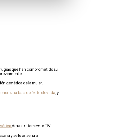
cirugías que han comprometido su
 previamente.
ión genética de la mujer.
ienen una tasa de éxito elevada
, y
ovárica
de un tratamiento FIV.
saria y se le enseña a