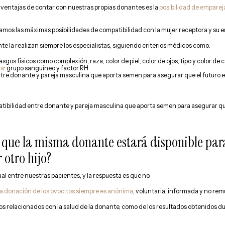
 ventajas de contar con nuestras propias donantes es la
posibilidad de empare
amos las máximas posibilidades de compatibilidad con la mujer receptora y su e
te la realizan siempre los especialistas, siguiendo criterios médicos como:
rasgos físicos como complexión, raza, color de piel, color de ojos, tipo y color de c
ca
: grupo sanguíneo y factor RH.
tre donante y pareja masculina que aporta semen para asegurar que el futuro e
ibilidad entre donante y pareja masculina que aporta semen para asegurar que 
 que la misma donante estará disponible para 
 otro hijo?
l entre nuestras pacientes, y la respuesta es que no.
la donación de los ovocitos siempre es anónima
, voluntaria, informada y no re
tos relacionados con la salud de la donante, como de los resultados obtenidos d