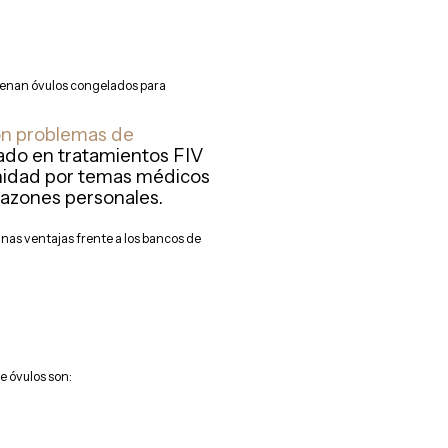
acenan óvulos congelados para
on problemas de
zado en tratamientos FIV
rnidad por temas médicos
 razones personales.
gunas ventajas frente a los bancos de
e óvulos son: