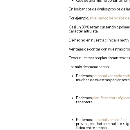
Que de una misma donante no ha
En los bancos de óvulos propios de las
Por ejemplo,
en el banco de óvulos de
Casi un 80% están cursando o poseen 
carácter altruista.
De hecho, en nuestra clínica la mot
Ventajas de contar con nuestras pro
Tener nuestras propias donantes de 
Los más destacados son:
Podemos
personalizar cada est
muchas de nuestras pacientes ti
Podemos
planificar estratégica
receptora.
Podemos
personalizar al máxim
previos, calidad seminal etc.) s
física entre ambas.