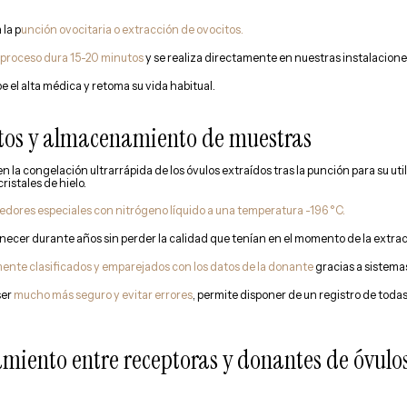
 la p
unción ovocitaria o extracción de ovocitos.
 proceso dura 15-20 minutos
y se realiza directamente en nuestras instalacione
e el alta médica y retoma su vida habitual.
citos y almacenamiento de muestras
en la congelación ultrarrápida de los óvulos extraídos tras la punción para su uti
ristales de hielo.
dores especiales con nitrógeno líquido a una temperatura -196 °C.
ecer durante años sin perder la calidad que tenían en el momento de la extrac
ente clasificados y emparejados con los datos de la donante
gracias a sistem
ser
mucho más seguro y evitar errores
, permite disponer de un registro de toda
miento entre receptoras y donantes de óvulo