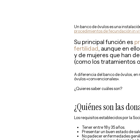
Un banco de óvulos es una instalaci
procedimientos de fecundación in vit
Su principal función es
p
fertilidad
, aunque en ell
y de mujeres que han de
(como los tratamientos o
A diferencia del banco de óvulos, en 
óvulos «convencionales».
¿Quieres saber cuáles son?
¿Quiénes son las don
Los requisitos establecidos por la So
Tener entre 18 y 35 años.
Presentar un buen estado de salud
No padecer enfermedades genétic