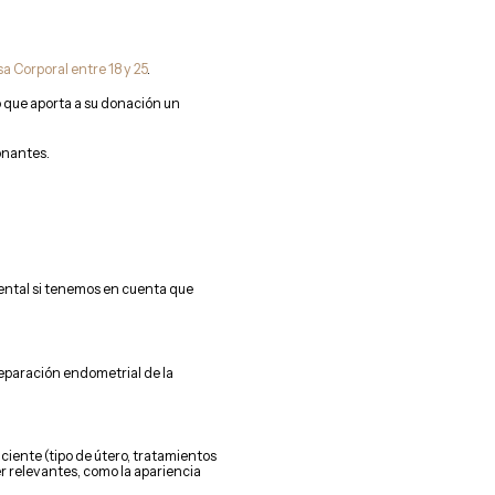
a Corporal entre 18 y 25
.
 que aporta a su donación un
onantes.
ental si tenemos en cuenta que
preparación endometrial de la
iente (tipo de útero, tratamientos
r relevantes, como la apariencia