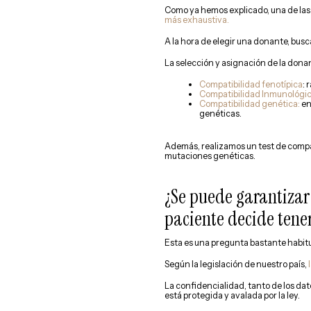
Como ya hemos explicado, una de las
más exhaustiva.
A la hora de elegir una donante, busc
La selección y asignación de la donan
Compatibilidad fenotípica
: 
Compatibilidad Inmunológi
Compatibilidad genética:
en
genéticas.
Además, realizamos un test de compat
mutaciones genéticas.
¿Se puede garantizar
paciente decide tener
Esta es una pregunta bastante habitua
Según la legislación de nuestro país,
La confidencialidad, tanto de los da
está protegida y avalada por la ley.