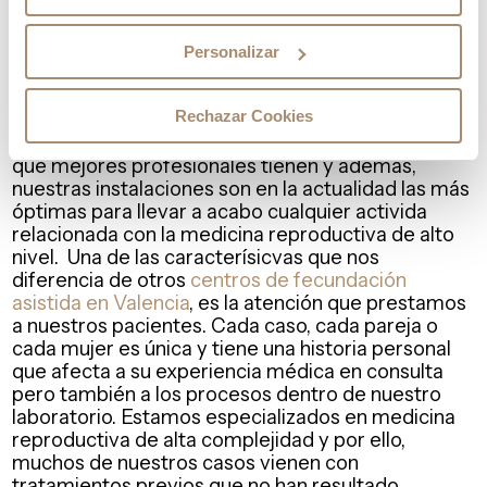
Equipo Juana Crespo: centros de fecundación
asistida en Valencia
Personalizar
En Equipo Juana Crespo contamos con más de 30
Rechazar Cookies
años de experiencia
. Dentro de los
centros de
fecundación asistida en Valencia
, somos de los
que mejores profesionales tienen y además,
nuestras instalaciones son en la actualidad las más
óptimas para llevar a acabo cualquier activida
relacionada con la medicina reproductiva de alto
nivel. Una de las caracterísicvas que nos
diferencia de otros
centros de fecundación
asistida en Valencia
, es la atención que prestamos
a nuestros pacientes. Cada caso, cada pareja o
cada mujer es única y tiene una historia personal
que afecta a su experiencia médica en consulta
pero también a los procesos dentro de nuestro
laboratorio. Estamos especializados en medicina
reproductiva de alta complejidad y por ello,
muchos de nuestros casos vienen con
tratamientos previos que no han resultado