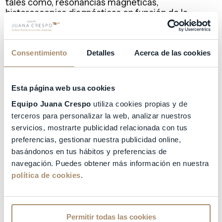
tales como, resonancias magnéticas,
histeroscopias diagnósticas en función de la
variabilidad del ciclo femenino, etc.
Muchas de nuestras pacientes llegan a nuestra
clínica con diagnósticos anteriores de EOD
Consentimiento
Detalles
Acerca de las cookies
(esterilidad de origen desconocido), un
diagnóstico ambiguo por el cual muchas personas
se desmoraliza. Sin embargo, somos de
Esta página web usa cookies
los
centros de fecundación asistida en
Valencia
que ahondamos en el diagnóstico antes
Equipo Juana Crespo
utiliza cookies propias y de
de iniciar un tratamiento. Es normal que la
terceros para personalizar la web, analizar nuestros
esterilidad sea multifactoriaal y por ello nos
servicios, mostrarte publicidad relacionada con tus
enfocamos exhaustivamente en averiguar a qué
preferencias, gestionar nuestra publicidad online,
se debe y en corregir y sincronizar todos los
basándonos en tus hábitos y preferencias de
factores. Otros motivos que evitan la concepción
navegación. Puedes obtener más información en nuestra
o un embarazo pueden ser una mala calidad ovular
política de cookies
.
o una baja reserva ovárica generada por factores
intrínsecos de la paciente, a la edad u otras
patologías como
Endometriosis
, Ovarios
Poliquísticos, etc.
Permitir todas las cookies