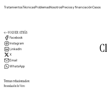
Tratamientos
Técnicas
Problemas
Nosotros
Precios y financiación
Casos
VOLVER ATRÁS
Facebook
C
Instagram
LinkedIn
X
Email
WhatsApp
Temas relacionados:
Fecundación In Vitro