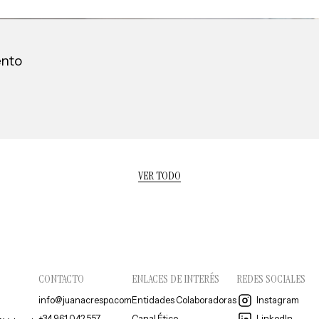
ento
VER TODO
CONTACTO
ENLACES DE INTERÉS
REDES SOCIALES
info@juanacrespo.com
Entidades Colaboradoras
Instagram
+34 961 042 557
Canal Ético
LinkedIn