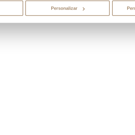
ro teléfono es
961 042 557
y nuestro correo es
info@juanacrespo.es
Personalizar
Per