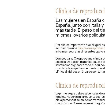
Clínica de reproducci
Las mujeres en España c
España, junto con Italia 
más tarde. El paso del t
miomas, ovarios poliquís
Por ello, es importante que, al igual
acudamos a una
clínica de reproducc
informen sobre las diferentes opcion
Equipo Juana Crespo es una clínica 
especializadas en tratar las causas 
instalaciones y, sobre todo, el equi
nosotros la empatía y cercanía con 
clínica divididos en área de consulta
Clínica de repr
oducci
Lo primero que debes saber cuando a
iguales, no son similares en todos lo
en la personalización de los tratamie
diagnóstico. Creemos que el diagnóst