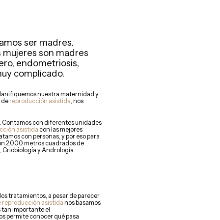
eamos ser madres.
las mujeres son madres
ero, endometriosis,
muy complicado.
, planifiquemos nuestra maternidad y
o de
reproducción asistida
, nos
d. Contamos con diferentes unidades
cción asistida
con las mejores
ratamos con personas, y por eso para
con 2.000 metros cuadrados de
, Criobiología y Andrología.
os tratamientos, a pesar de parecer
e reproducción asistida
nos basamos
s tan importante el
nos permite conocer qué pasa