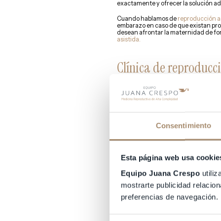
exactamente y ofrecer la solución a
Cuando hablamos de
reproducción a
embarazo en caso de que existan pro
desean afrontar la maternidad de for
asistida.
Clínica de reproducci
Como
clínica de reproducción asisti
Fecundación In vitro tradicional o Fe
la diferencia de Equipo Juana Cresp
paciente.
Nuestra
clínica de reproducción asis
Consentimiento
cualquiera de las técnicas desarrolla
Criopreservación. Está dotado con la 
todo el equipo de laboratorio, hace q
Esta página web usa cookie
Clínica de reproducc
Equipo Juana Crespo
utiliz
mostrarte publicidad relacion
Más de 3.000 pacientes han sido tra
servicio de la sociedad nos avalan c
preferencias de navegación.
casos considerados ‘raros’ que otras 
Si quieres saber más de la
clínica de 