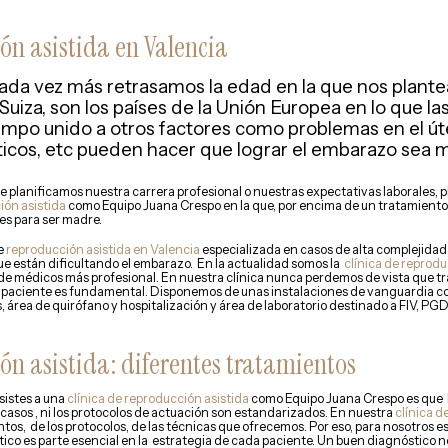
ón asistida en Valencia
ada vez más retrasamos la edad en la que nos plant
y Suiza, son los países de la Unión Europea en lo que 
iempo unido a otros factores como problemas en el út
ticos, etc pueden hacer que lograr el embarazo sea 
 que planificamos nuestra carrera profesional o nuestras expectativas laborales
ión asistida
como Equipo Juana Crespo en la que, por encima de un tratamient
es para ser madre.
de
reproducción asistida en Valencia
especializada en casos de alta complejida
que están dificultando el embarazo. En la actualidad somos la
clínica de reprodu
po de médicos más profesional. En nuestra clínica nunca perdemos de vista que t
el paciente es fundamental. Disponemos de unas instalaciones de vanguardia 
s, área de quirófano y hospitalización y área de laboratorio destinado a FIV, PGD
ón asistida: diferentes tratamientos
sistes a una
clínica de reproducción asistida
como Equipo Juana Crespo es que l
s casos , ni los protocolos de actuación son estandarizados. En nuestra
clínica d
ntos, de los protocolos, de las técnicas que ofrecemos. Por eso, para nosotros e
ico es parte esencial en la estrategia de cada paciente. Un buen diagnóstico 