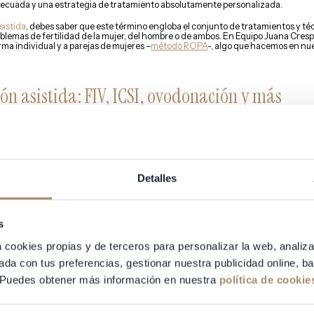
decuada y una estrategia de tratamiento absolutamente personalizada.
sistida
, debes saber que este término engloba el conjunto de tratamientos y té
blemas de fertilidad de la mujer, del hombre o de ambos. En Equipo Juana Cre
ma individual y a parejas de mujeres –
método ROPA
-, algo que hacemos en nu
ón asistida: FIV, ICSI, ovodonación y más
da
, ofrecemos todos los
tratamientos de reproducción asistida
existentes en la 
cundación in Vitro con ICSI, ovodonación o embriodonacion, vitrificación de óvulo
o como una
clínica de reproducción asistida
de máximo nivel radica en la persona
tida
cuenta con uno de los mejores laboratorios de Europa lo que nos está permi
Detalles
das muy altas. Nuestro laboratorio está dividido en varias zonas: Laboratorio F
última tecnología y con lo últimos avances en el campo de la reproducción asist
ue nuestros resultados estén por encima de los resultados de otras
clínicas de 
s
ión asistida Equipo Juana Crespo: más infor
a cookies propias y de terceros para personalizar la web, analiza
ada con tus preferencias, gestionar nuestra publicidad online, 
tados con éxito en nuestra
clínica de reproducción asistida
y han conseguido su
omo un centro especializado en Medicina Reproductiva líder en Valencia. Somos 
 Puedes obtener más información en nuestra
política de cookie
clínicas han dado por imposibles.
reproducción asistida Equipo Juana Crespo, no dudes en ponerte en contacto c