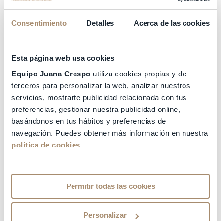
Autoexploración de mamas en cinco sencillos
pasos
Consentimiento
Detalles
Acerca de las cookies
Los primeros signos de cáncer de mama pueden
ser
un bulto en un seno
, un seno o una axila
Esta página web usa cookies
dolorosa, o una secreción del pezón.
Equipo Juana Crespo
utiliza cookies propias y de
El cambio de tamaño,
las irregularidades en el
terceros para personalizar la web, analizar nuestros
contorno
de la mama, la baja movilidad de la
servicios, mostrarte publicidad relacionada con tus
mama al levantar el brazo, la aparición de úlceras o
el hundimiento del pezón son otros síntomas que
preferencias, gestionar nuestra publicidad online,
pueden ponerte alerta.
basándonos en tus hábitos y preferencias de
navegación. Puedes obtener más información en nuestra
Los pasos básicos que debes seguir para
política de cookies
.
autoexplorar tus mamas son:
Ponte
frente al espejo
con los hombros rectos y los
brazos junto a la cadera. Mírate las mamas para
Permitir todas las cookies
detectar posibles alteraciones como formas
irregulares, deformaciones, inflamaciones o
enrojecimientos.
Personalizar
Levanta los brazos
y fíjate para observar estas