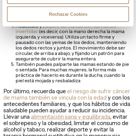
mismas alteraciones.
Nuevamente frente al espejo,
presiona ligeramente
Rechazar Cookies
el pezón
y fíjate si sale algún tipo de líquido o
secreción de uno o ambos pezones.
Acuéstate y
pálpate las mamas con las manos
invertidas
(es decir, con la mano derecha la mama
izquierda, y viceversa). Utiliza un tacto firme y
pausado con las yemas de los dedos, manteniendo
los dedos rectos y juntos. El movimiento debe ser
circular, de arriba a abajo, y fijando un patrón para
asegurarte de cubrir la mama entera.
También puedes palparte las mamas estando de pie
o sentada. Para muchas mujeres, la forma más
práctica de hacerlo es durante la ducha, cuando la
piel está mojada y resbaladiza
Por último, recuerda que
el riesgo de sufrir cáncer
de mama también se vincula con la edad
y con los
antecedentes familiares, y que los hábitos de vida
saludable pueden ayudar a reducir su incidencia.
Llevar una
alimentación sana y equilibrada
, evitar
el sobrepeso y la obesidad, limitar el consumo de
alcohol y tabaco, realizar deporte y evitar la
terapia hormonal sustitutiva en la menopausia