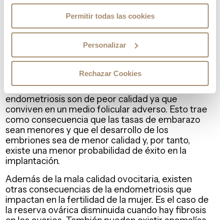
los órganos reproductivos distorsionándolos o
taponándolos. Por eso
“la clave está en el diagnóstico
Permitir todas las cookies
precoz que actualmente es inexistente. El 50% de las mujeres
estériles son endometriósicas. El diagnóstico tardío eleva el
Personalizar
porcentaje a un 80% convirtiendo a la mujer en un caso
complejo con consecuencias devastadoras en cuanto a
fertilidad”
explica la Dra. Crespo.
Rechazar Cookies
Está demostrado que los ovocitos de mujeres con
endometriosis son de peor calidad ya que
conviven en un medio folicular adverso. Esto trae
como consecuencia que las tasas de embarazo
sean menores y que el desarrollo de los
embriones sea de menor calidad y, por tanto,
existe una menor probabilidad de éxito en la
implantación.
Además de la mala calidad ovocitaria, existen
otras consecuencias de la endometriosis que
impactan en la fertilidad de la mujer. Es el caso de
la reserva ovárica disminuida cuando hay fibrosis
en los ovarios. También pueden existir anomalías