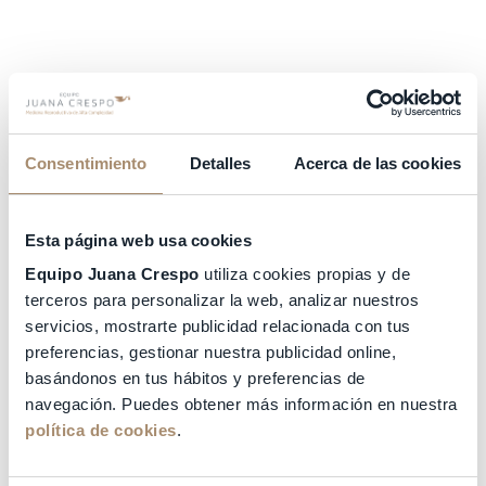
Consentimiento
Detalles
Acerca de las cookies
Endometriosis y fertilidad, ¿cómo influye?
Entre los síntomas conocidos de la endometriosis,
la esterilidad es sin duda uno de los que más
Esta página web usa cookies
preocupa a las mujeres.
Equipo Juana Crespo
utiliza cookies propias y de
Según la
Asociación Endometriosis España
(AEE),
terceros para personalizar la web, analizar nuestros
aproximadamente entre el 30% y el 50% de las
servicios, mostrarte publicidad relacionada con tus
pacientes con endometriosis presentan
preferencias, gestionar nuestra publicidad online,
esterilidad o tienen algún problema para conseguir
basándonos en tus hábitos y preferencias de
el embarazo de forma natural.
navegación. Puedes obtener más información en nuestra
Mientras el diagnóstico de endometriosis tarda en
política de cookies
.
llegar, la enfermedad avanza en mayor o menor
medida. Las adherencias de los tejidos afectan a