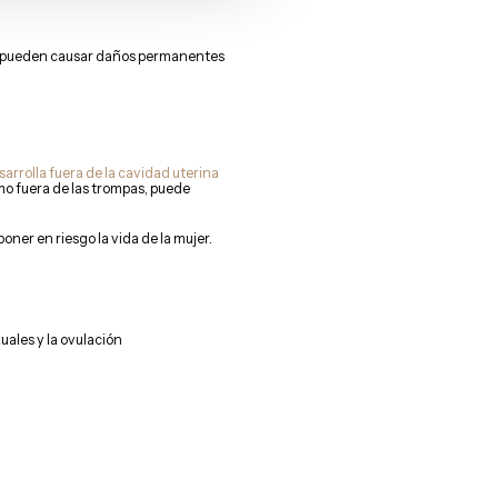
 que pueden causar daños permanentes
sarrolla fuera de la cavidad uterina
omo fuera de las trompas, puede
er en riesgo la vida de la mujer.
uales y la ovulación
.