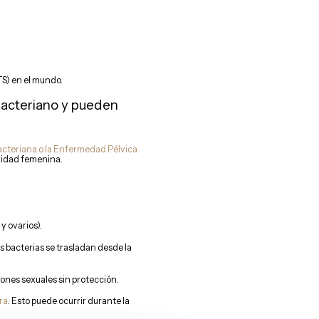
S) en el mundo.
 bacteriano y pueden
acteriana o la Enfermedad Pélvica
ilidad femenina.
y ovarios).
s bacterias se trasladan desde la
ones sexuales sin protección.
ra
. Esto puede ocurrir durante la