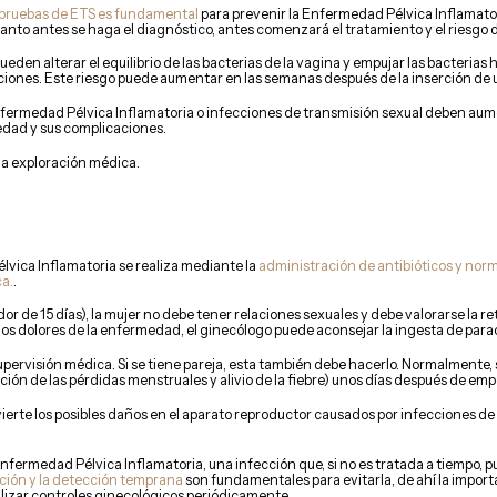
s/pruebas de ETS es fundamental
para prevenir la Enfermedad Pélvica Inflamatori
Cuanto antes se haga el diagnóstico, antes comenzará el tratamiento y el riesgo 
ueden alterar el equilibrio de las bacterias de la vagina y empujar las bacterias 
ciones. Este riesgo puede aumentar en las semanas después de la inserción de u
ermedad Pélvica Inflamatoria o infecciones de transmisión sexual deben aum
edad y sus complicaciones.
na exploración médica.
lvica Inflamatoria se realiza mediante la
administración de antibióticos y nor
ca.
.
r de 15 días), la mujer no debe tener relaciones sexuales y debe valorarse la ret
 los dolores de la enfermedad, el ginecólogo puede aconsejar la ingesta de para
upervisión médica. Si se tiene pareja, esta también debe hacerlo. Normalmente,
ación de las pérdidas menstruales y alivio de la fiebre) unos días después de em
ierte los posibles daños en el aparato reproductor causados por infecciones de
nfermedad Pélvica Inflamatoria, una infección que, si no es tratada a tiempo,
ción y la detección temprana
son fundamentales para evitarla, de ahí la impor
alizar controles ginecológicos periódicamente.