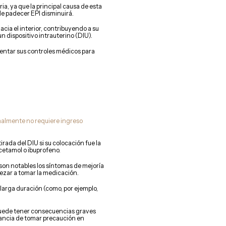
a, ya que la principal causa de esta
de padecer EPI disminuirá.
hacia el interior, contribuyendo a su
n dispositivo intrauterino (DIU).
entar sus controles médicos para
malmente no requiere ingreso
irada del DIU si su colocación fue la
cetamol o ibuprofeno.
 son notables los síntomas de mejoría
pezar a tomar la medicación.
 larga duración (como, por ejemplo,
 puede tener consecuencias graves
tancia de tomar precaución en