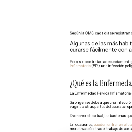
Según la OMS, cada día se registran
Algunas de las más habit
curarse fácilmente con an
Pero, si no se tratan adecuadamente
Inflamatoria
(EPI), una infección pe
¿Qué es la Enfermeda
La Enfermedad Pélvica Inflamatoria
Su origen se debe a que una infecció
vagina a otras partes del aparato rep
De manera habitual, las bacterias qu
En ocasiones,
pueden entrar en el tra
menstruación, tras el trabajo de part