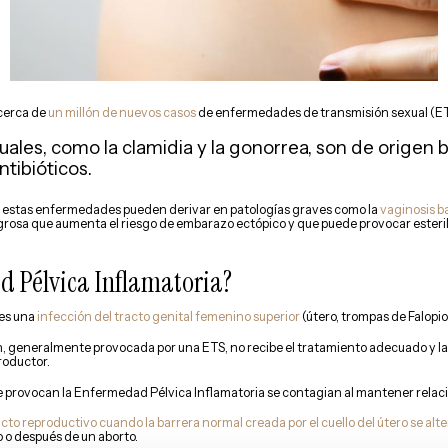
 cerca de
un millón de nuevos casos
de enfermedades de transmisión sexual (ET
uales, como la clamidia y la gonorrea, son de origen
tibióticos.
, estas enfermedades pueden derivar en patologías graves como la
vaginosis b
ligrosa que aumenta el riesgo de embarazo ectópico y que puede provocar ester
d Pélvica Inflamatoria?
 es una
infección del tracto genital femenino superior
(útero, trompas de Falopio 
n, generalmente provocada por una ETS, no recibe el tratamiento adecuado y la
roductor.
e provocan la Enfermedad Pélvica Inflamatoria se contagian al mantener relaci
cto reproductivo cuando la barrera normal creada por el cuello del útero se alte
o o después de un aborto.