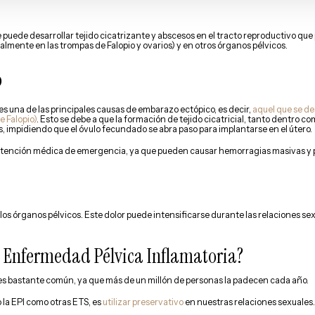
 se puede desarrollar tejido cicatrizante y abscesos en el tracto reproductivo
lmente en las trompas de Falopio y ovarios) y en otros órganos pélvicos.
o
s una de las principales causas de embarazo ectópico, es decir,
aquel que se de
e Falopio)
. Esto se debe a que la formación de tejido cicatricial, tanto dentro c
, impidiendo que el óvulo fecundado se abra paso para implantarse en el útero.
tención médica de emergencia, ya que pueden causar hemorragias masivas y pon
los órganos pélvicos. Este dolor puede intensificarse durante las relaciones sex
a Enfermedad Pélvica Inflamatoria?
es bastante común, ya que más de un millón de personas la padecen cada año.
o la EPI como otras ETS, es
utilizar preservativo
en nuestras relaciones sexuales