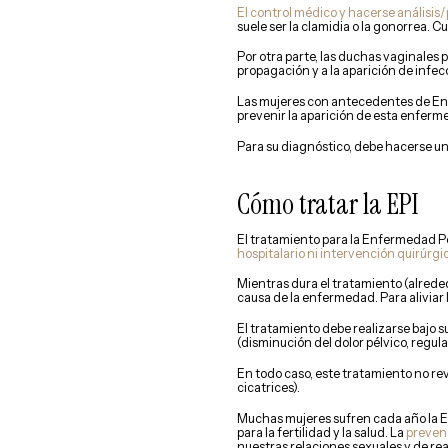
El control médico y hacerse análisi
suele ser la clamidia o la gonorrea. 
Por otra parte, las duchas vaginales p
propagación y a la aparición de infec
Las mujeres con antecedentes de Enf
prevenir la aparición de esta enferm
Para su diagnóstico, debe hacerse u
Cómo tratar la EPI
El tratamiento para la Enfermedad Pé
hospitalario ni intervención quirúrgi
Mientras dura el tratamiento (alrededo
causa de la enfermedad. Para aliviar
El tratamiento debe realizarse bajo s
(disminución del dolor pélvico, regul
En todo caso, este tratamiento no rev
cicatrices).
Muchas mujeres sufren cada año la E
para la fertilidad y la salud. La
preven
nuestras relaciones sexuales y de re