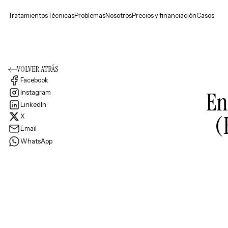
Tratamientos
Técnicas
Problemas
Nosotros
Precios y financiación
Casos
VOLVER ATRÁS
Facebook
En
Instagram
LinkedIn
(
X
Email
WhatsApp