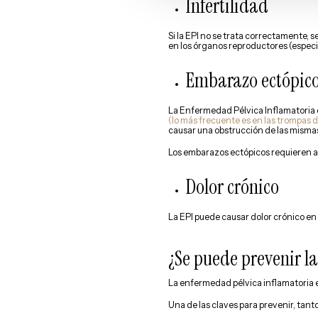
Infertilidad
Si la EPI no se trata correctamente,
en los órganos reproductores (especia
Embarazo ectópic
La Enfermedad Pélvica Inflamatoria e
(lo más frecuente es en las trompas d
causar una obstrucción de las mismas
Los embarazos ectópicos requieren a
Dolor crónico
La EPI puede causar dolor crónico en 
¿Se puede prevenir l
La enfermedad pélvica inflamatoria 
Una de las claves para prevenir, tant