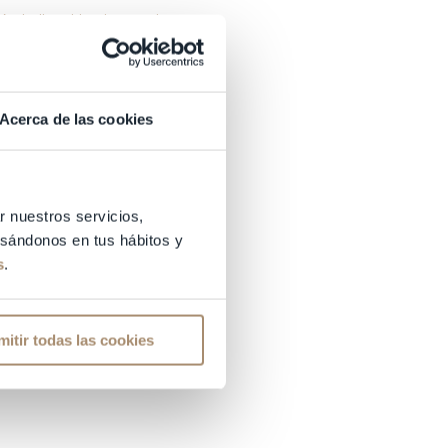
ión de dispositivos intrauterinos
o
Acerca de las cookies
as son prácticamente inexistentes y
zadas
o desarrollan dolor pélvico
r nuestros servicios,
basándonos en tus hábitos y
s
.
mitir todas las cookies