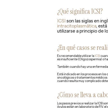
¿Qué significa ICSI?
ICSI
son las siglas en ing
intracitoplasmática
, est
utilizarse a principio de 
¿En qué casos se reali
Es recomendable utilizar la
ICSI
cuand
es insuficiente (Oligozospermia) o h
También cuando hay una enfermedad i
Está indicado en los procesos en los 
oncológicos o tratamientos médicos 
cuando resulta muy complicado obte
¿Cómo se lleva a cabo
Los pasos previos a realizar la ICSI s
óvulos están en laboratorio de FIV, e