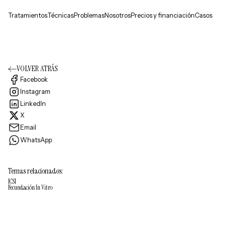
Tratamientos
Técnicas
Problemas
Nosotros
Precios y financiación
Casos
VOLVER ATRÁS
Facebook
Instagram
LinkedIn
X
Email
WhatsApp
Temas relacionados:
ICSI
Fecundación In Vitro