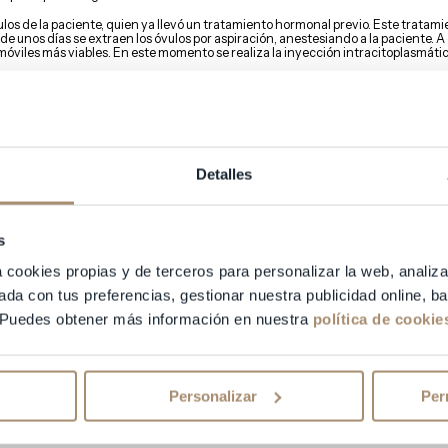
los de la paciente, quien ya llevó un tratamiento hormonal previo. Este tratami
e unos días se extraen los óvulos por aspiración, anestesiando a la paciente. A
viles más viables. En este momento se realiza la inyección intracitoplasmátic
a pone en contacto el óvulo con una muestra de semen ya capacitada
(unos 100.0
espermatozoides lograra romper la corteza del óvulo para llegar a su núcleo y f
especialista el que selecciona de toda la muestra aquel espermatozoide óptimo
(p
 la corteza del óvulo y lo deposita
directamente en el citoplasma, facilitando el
Detalles
ervención o manipulación durante el proceso es mayor que en una FIV tradicional
ción, por ello es muy importante la experiencia del embriólogo o especialista.
s
e la ICSI
a cookies propias y de terceros para personalizar la web, analiza
 consultar a los especialistas de
Equipo Juana Crespo
.
ada con tus preferencias, gestionar nuestra publicidad online, 
 Puedes obtener más información en nuestra
política de cookie
Personalizar
Per