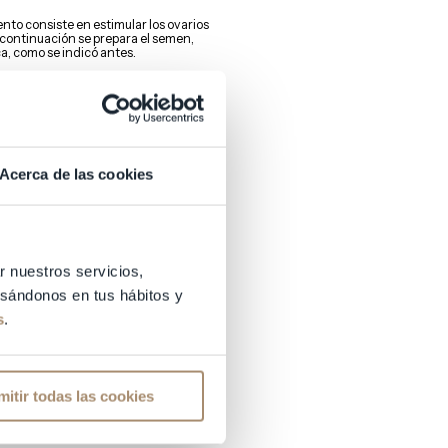
ento consiste en estimular los ovarios
 continuación se prepara el semen,
a, como se indicó antes.
00 espermatozoides) de manera
ecundarlo-.
or su movilidad, morfología, etc)
y,
 camino de este para lograr la
Acerca de las cookies
. No obstante, es una técnica que
r nuestros servicios,
basándonos en tus hábitos y
s
.
mitir todas las cookies