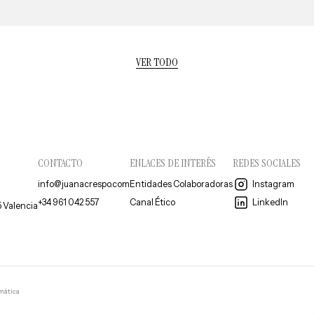
VER TODO
CONTACTO
ENLACES DE INTERÉS
REDES SOCIALES
info@juanacrespo.com
Entidades Colaboradoras
Instagram
+34 961 042 557
Canal Ético
LinkedIn
5 Valencia
rmática