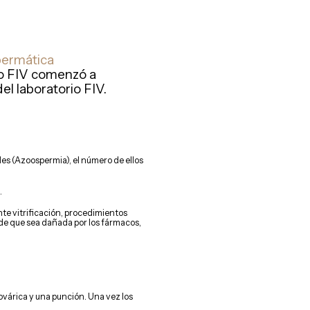
permática
o o FIV comenzó a
del laboratorio FIV.
es (Azoospermia), el número de ellos
.
nte vitrificación, procedimientos
de que sea dañada por los fármacos,
n ovárica y una punción. Una vez los