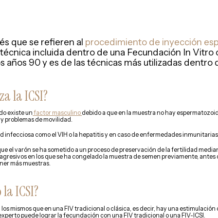
lés que se refieren al
procedimiento de inyección es
á técnica incluida dentro de una Fecundación In Vitr
los años 90 y es de las técnicas más utilizadas dentro 
za la ICSI?
o existe un
factor masculino
debido a que en la muestra no hay espermatozoid
ay problemas de movilidad.
nfecciosa como el VIH o la hepatitis y en caso de enfermedades inmunitarias
que el varón se ha sometido a un proceso de preservación de la fertilidad media
agresivos en los que se ha congelado la muestra de semen previamente, antes 
ner más muestras.
 la ICSI?
on los mismos que en una FIV tradicional o clásica, es decir, hay una estimulació
l experto puede lograr la fecundación con una FIV tradicional o una FIV-ICSI.