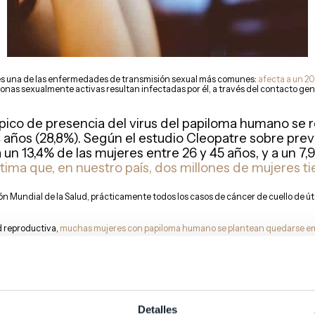
es una de las enfermedades de transmisión sexual más comunes:
afecta a un 20
rsonas sexualmente activas resultan infectadas por él, a través del contacto geni
pico de presencia del virus del papiloma humano se re
24 años (28,8%). Según el estudio Cleopatre sobre pre
 un 13,4% de las mujeres entre 26 y 45 años, y a un 7,
tima que, en nuestro país, dos millones de mujeres 
ión Mundial de la Salud, prácticamente todos los casos de cáncer de cuello de ú
d reproductiva,
muchas mujeres con papiloma humano se plantean quedarse 
ibido consultas para saber si VPH puede comprometer la fertilidad o qué pasa 
el papiloma humano en la mujer
Detalles