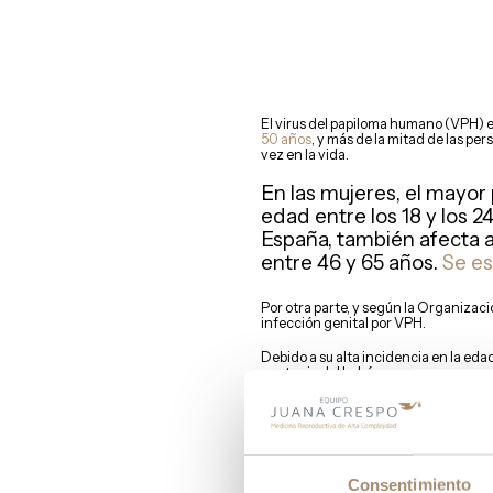
El virus del papiloma humano (VPH) 
50 años
, y más de la mitad de las pe
vez en la vida.
En las mujeres, el mayor 
edad entre los 18 y los 
España, también afecta a
entre 46 y 65 años.
Se es
Por otra parte, y según la Organizac
infección genital por VPH.
Debido a su alta incidencia en la eda
contagio del bebé.
En nuestra clínica también hemos rec
embarazada.
Síntomas del virus d
Consentimiento