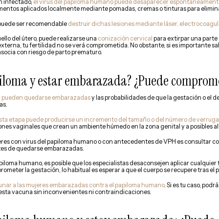
n infectado,
el virus del papiloma humano puede desaparecer espontáneamente,
ntos aplicados localmente mediante pomadas, cremas o tinturas para eliminar 
 puede ser recomendable
destruir dichas lesiones mediante láser, electrocoagula
ello del útero, puede realizarse una
conización cervical
para extirpar una parte
externa, tu fertilidad no se verá comprometida. No obstante, si es importante sab
asocia con riesgo de parto prematuro.
piloma y estar embarazada? ¿Puede comprome
H
pueden quedarse embarazadas
y las probabilidades de que la gestación o el d
as.
sta etapa puede producirse un incremento del tamaño o del número de verrug
ones vaginales que crean un ambiente húmedo en la zona genital y a posibles al
es con virus del papiloma humano o con antecedentes de VPH es consultar con
antes de quedarse embarazadas.
apiloma humano, es posible que los especialistas desaconsejen aplicar cualquie
meter la gestación, lo habitual es esperar a que el cuerpo se recupere tras el pa
unar a las mujeres embarazadas contra el papiloma humano
. Si es tu caso, pod
 esta vacuna sin inconvenientes ni contraindicaciones.