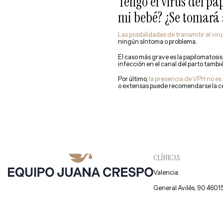
Tengo el virus del 
mi bebé? ¿Se tomará 
Las posibilidades de transmitir el viru
ningún síntoma o problema.
El caso más grave es la papilomatosis
infección en el canal del parto tamb
Por último,
la presencia de VPH no es
o extensas puede recomendarse la ces
CLÍNICAS
Valencia
General Avilés, 90 4601