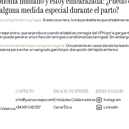
papiloma humano y estoy embarazada: ¿Puedo 
alguna medida especial durante el parto?
s a tu hijo/a son muy bajas
. Si esto ocurriera, lo más probable es que el bebé se 
 respiratoria, que se produce cuando el bebé se contagia del VPH por la gargant
ién puede generar una infección laringea (condilomatosis laringea). Sin embarg
 un inconveniente para un parto vaginal.
Únicamente en casos donde las lesio
área para evitar un sangrado genital por disrupción del tejido enfermo.
CONTACTO
ENLACES DE INTERÉS
REDES SOCIALES
info@juanacrespo.com
Entidades Colaboradoras
Instagram
+34 961 042 557
Canal Ético
LinkedIn
5 Valencia