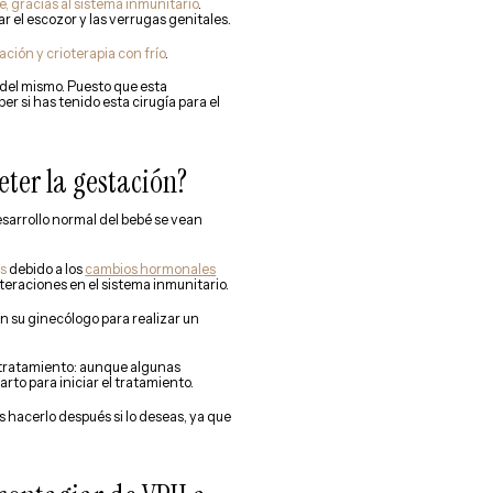
 gracias al sistema inmunitario
.
el escozor y las verrugas genitales.
ción y crioterapia con frío
.
 del mismo. Puesto que esta
er si has tenido esta cirugía para el
ter la gestación?
esarrollo normal del bebé se vean
as
debido a los
cambios hormonales
teraciones en el sistema inmunitario.
 su ginecólogo para realizar un
r tratamiento: aunque algunas
rto para iniciar el tratamiento.
rás hacerlo después si lo deseas, ya que