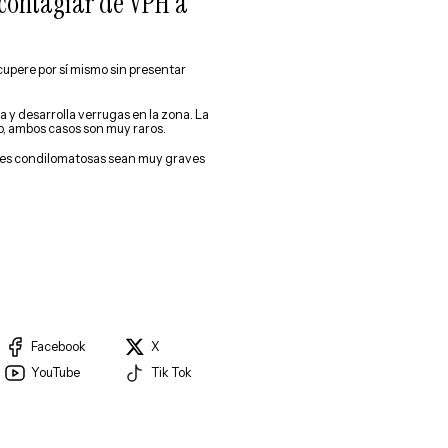
contagiar de VPH a
recupere por sí mismo sin presentar
a y desarrolla verrugas en la zona. La
o, ambos casos son muy raros.
nes condilomatosas sean muy graves
Facebook
X
YouTube
Tik Tok