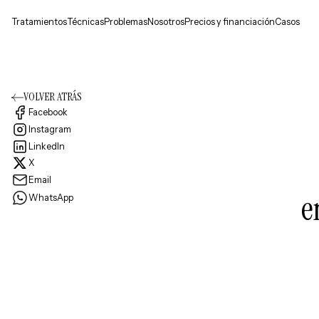
Tratamientos
Técnicas
Problemas
Nosotros
Precios y financiación
Casos
VOLVER ATRÁS
Facebook
Instagram
LinkedIn
X
Email
e
WhatsApp