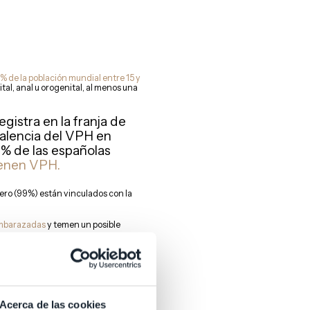
% de la población mundial entre 15 y
tal, anal u orogenital, al menos una
gistra en la franja de
valencia del VPH en
9% de las españolas
tienen VPH.
tero (99%) están vinculados con la
embarazadas
y temen un posible
si tienes papiloma humano y estás
Acerca de las cookies