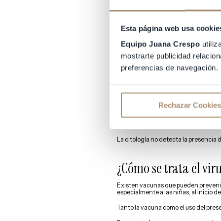
Existen diferentes virus del papilo
en los órganos genitales benignas c
Esta página web usa cookie
Las variantes VPH 16, 18, 31, 33, 45, 52
Concretamente, los VPH 16 y 18 se re
Equipo Juana Crespo
utiliz
mostrarte publicidad relacion
Muchas veces, la presencia de este vi
preferencias de navegación.
El signo más evidente de la presenci
tienen forma de “coliflor”, miden ent
Otros síntomas poco específicos que
vaginal, sangrado con las relaciones 
Rechazar Cookies
Ante la duda por estos síntomas o po
una exploración ginecológica y la p
La citología no detecta la presencia d
¿Cómo se trata el vir
Existen vacunas que pueden prevenir
especialmente a las niñas, al inicio de
Tanto la vacuna como el uso del pres