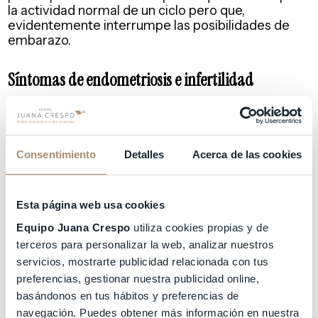
la actividad normal de un ciclo pero que,
evidentemente interrumpe las posibilidades de
embarazo.
Síntomas de endometriosis e infertilidad
Tal y como hemos indicado anteriormente, uno de
los
síntomas de endometriosis
más evidentes es
la infertilidad, ya que esta enfermedad puede
afectar a uno o varios órganos del aparato
Consentimiento
Detalles
Acerca de las cookies
reproductivo. No todas las mujeres con
endometriosis tienen infertilidad pero si es cierto
que muchísimas de las pacinetes que acuden a
Esta página web usa cookies
una clínica de infertilidad tienen endometriosis.
Equipo Juana Crespo
utiliza cookies propias y de
En Equipo Juana Crespo disponemos de
terceros para personalizar la web, analizar nuestros
una
unidad de endometriosis
y somos
servicios, mostrarte publicidad relacionada con tus
especialistas en dilucidar el nivel de afectación de
cada uno de los órganos afectados, para poder
preferencias, gestionar nuestra publicidad online,
tratarlos y lograr el embarazo. Tratamos a cada
basándonos en tus hábitos y preferencias de
paciente de forma personal y emocionalmente
navegación. Puedes obtener más información en nuestra