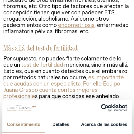
fibromas, etc. Otro tipo de factores que afectan la
concepción tienen que ver con padecer ETS,
drogadicción, alcoholismo. Así como otros
padecimientos como
endometriosis
, enfermedad
inflamatoria pélvica, fibromas, etc.
Más allá del test de fertilidad
Por supuesto, no puedes fiarte solamente de lo
que un
test de fertilidad
menciona, sino ir más allá.
Esto es, que en cuanto detectes que el embarazo
por métodos naturales no ocurre,
es importante
que acudas con un especialista. Por ello Equipo
Juana Crespo cuenta con los mejores
profesionale
s para que consigas ese anhelado
embarazo.
Si en el
test de fertilidad
contestaste
afirmativamente a algunos o varios de los temas
Consentimiento
Detalles
Acerca de las cookies
anteriores, no debes frustrarte. Nosotros nos
ocuparemos de tu caso realizando las p
ruebas