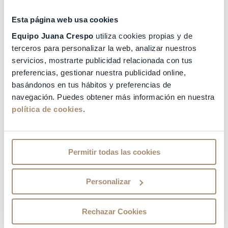
ginecológicas y médicas necesarias para detectar
oportuna y eficazmente el problema
. Puede
Esta página web usa cookies
deberse también a esterilidad desconocida,
Equipo Juana Crespo
utiliza cookies propias y de
patología uterina, bajas respondedoras, mala
terceros para personalizar la web, analizar nuestros
calidad ovular, cáncer, etc. No lo dejes en meras
suposiciones ni tampoco te resignes. Son ya
30
servicios, mostrarte publicidad relacionada con tus
años de experiencia los que nos respaldan
. Nos
preferencias, gestionar nuestra publicidad online,
han tocado casos realmente difíciles y hemos
basándonos en tus hábitos y preferencias de
encontrado la solución.
navegación. Puedes obtener más información en nuestra
política de cookies
.
Soluciones reales a un test de fertilidad
desfavorable
Porque encontrar la solución no se refiere a
Permitir todas las cookies
señalar en qué consiste el problema y confirmar lo
que el
test de fertilidad
te indicó antes. Se trata de
Personalizar
solucionarlo y que consigas ese embarazo que
deseas tanto. Contamos con los laboratorios más
sofisticados, las mejores instalaciones y el equipo
Rechazar Cookies
más completo. Todo ello para que sientas nuestro
respaldo y profesionalidad.