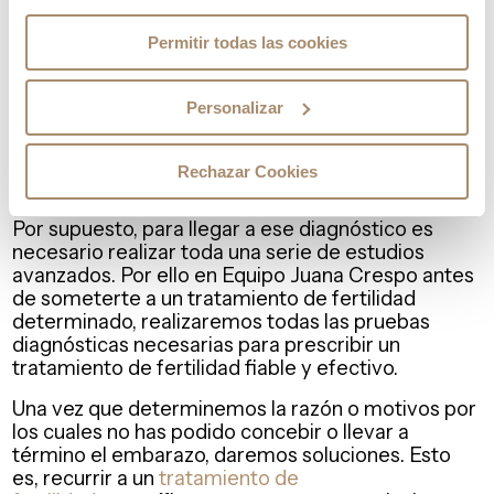
pacientes han entendido y resuelto todas sus
dudas en relación a su caso, finaliza la visita.
Permitir todas las cookies
Tratamiento de fertilidad fiable
Personalizar
Existen diversas causas por las cuales es
necesario recurrir a un
tratamiento de fertilidad
.
Rechazar Cookies
Pueden ser desde patologías en el útero
y
trompas de Falopio
, hasta infertilidad masculina.
Por supuesto, para llegar a ese diagnóstico es
necesario realizar toda una serie de estudios
avanzados. Por ello en Equipo Juana Crespo antes
de someterte a un tratamiento de fertilidad
determinado, realizaremos todas las pruebas
diagnósticas necesarias para prescribir un
tratamiento de fertilidad fiable y efectivo.
Una vez que determinemos la razón o motivos por
los cuales no has podido concebir o llevar a
término el embarazo, daremos soluciones. Esto
es, recurrir a un
tratamiento de