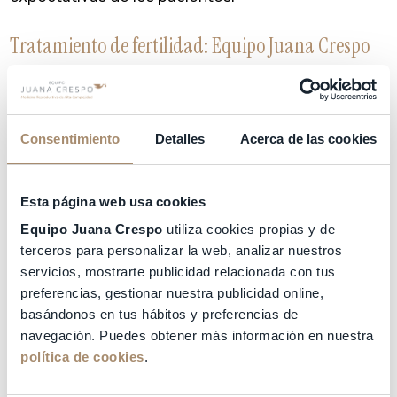
Tratamiento de fertilidad: Equipo Juana Crespo
En Equipo Juana Crespo somos conscientes de la
presión emocional a la que están sometidas
nuestras pacientes y las parejas que acuden a
nuestra clínica. Uno de los pilares fundamentales
Consentimiento
Detalles
Acerca de las cookies
en nuestra relación con los pacientes es la
cercanía y la claridad.
En la primera visita, nuestros especialistas dedican
Esta página web usa cookies
el tiempo necesario a cada paciente. Estamos
Equipo Juana Crespo
utiliza cookies propias y de
especializados en casos muy complejos por lo que
terceros para personalizar la web, analizar nuestros
es habitual que el ginecólogo responsable dedique
servicios, mostrarte publicidad relacionada con tus
mucho tiempo al estudio de la paciente.
Evaluación de los tratamientos previos, si los ha
preferencias, gestionar nuestra publicidad online,
habido, exploración médica y ginecólogica en
basándonos en tus hábitos y preferencias de
profundidad, estudio de antecedentes, etc. Pero
navegación. Puedes obtener más información en nuestra
también, cada uno de nuestros médicos dedican
política de cookies
.
mucho tiempo a explicar el diagnóstico y el
tratamiento de fertilidad a seguir. Solo cuando los