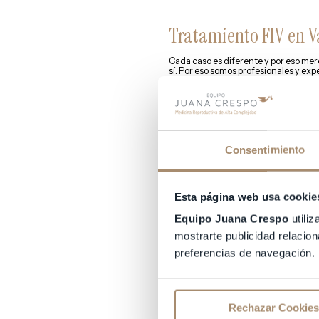
Tratamiento FIV en V
Cada caso es diferente y por eso me
sí. Por eso somos profesionales y ex
atención.
Esto incluye desde un trato personali
para detectar el problema que impide
imposibles: logramos darte lo que por
Consentimiento
Información sobre tr
Equipo Juana Crespo cuenta con una a
Esta página web usa cookie
acudido a otros médicos y te han dic
un
tratamiento FIV
, inseminación art
Equipo Juana Crespo
utiliz
A nosotros han llegado casos conside
mostrarte publicidad relacion
otro, encontraremos la solución adec
teléfono 961 042 557. Estamos en Gen
preferencias de navegación.
cumplas tu anhelo de concebir un be
Rechazar Cookies