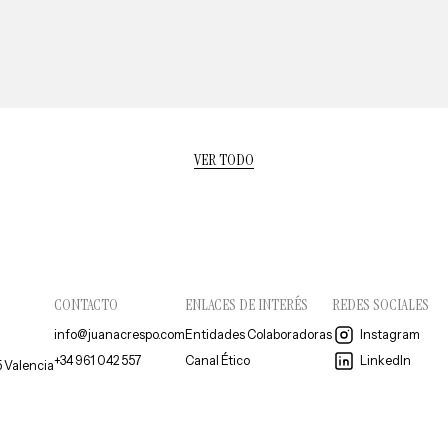
VER TODO
CONTACTO
ENLACES DE INTERÉS
REDES SOCIALES
info@juanacrespo.com
Entidades Colaboradoras
Instagram
+34 961 042 557
Canal Ético
LinkedIn
5 Valencia