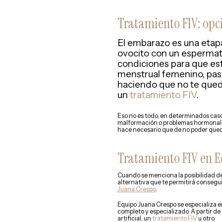
Tratamiento FIV: opc
El embarazo es una etapa
ovocito con un espermat
condiciones para que est
menstrual femenino, pas
haciendo que no te qued
un
tratamiento FIV
.
Eso no es todo, en determinados caso
malformación o problemas hormonales.
hace necesario que de no poder que
Tratamiento FIV en 
Cuando se menciona la posibilidad d
alternativa que te permitirá consegui
Juana Crespo
.
Equipo Juana Crespo se especializa e
completo y especializado. A partir de
artificial, un
tratamiento FIV
u otro.