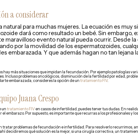
ión a considerar
 natural para muchas mujeres. La ecuación es muy si
ozoide dará como resultado un bebé. Sin embargo, e
e maravilloso evento natural pueda ocurrir. Desde la 
ando por la movilidad de los espermatozoides, cualq
es embarazada. Y que además hagan no tan lejana la
s hay más situaciones que impidan la fecundación. Por ejemplo patologías varia
 Incluso problemas oncológicos, disminución de la fertilidad por edad, problema
darte embarazada, consideres la opción de un
tratamiento FIV
.
Equipo Juana Crespo
e un
tratamiento FIV
en casos de infertilidad, puedes tener tus dudas. En real
r el embarazo. Por supuesto, es importante que recurras a los profesionales y l
n tratar problemas de fecundación e infertilidad. Para resolverlo recurrimos, a
 ahí decidiremos qué solución es la mejor, si una cirugía correctiva, un tratam