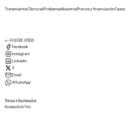
Tratamientos
Técnicas
Problemas
Nosotros
Precios y financiación
Casos
VOLVER ATRÁS
Facebook
Instagram
LinkedIn
X
Email
WhatsApp
Temas relacionados:
Fecundación In Vitro