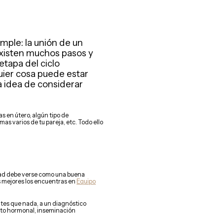
mple: la unión de un
xisten muchos pasos y
etapa del ciclo
uier cosa puede estar
 idea de considerar
s en útero, algún tipo de
s varios de tu pareja, etc. Todo ello
idad debe verse como una buena
os mejores los encuentras en
Equipo
ntes que nada, a un diagnóstico
iento hormonal, inseminación