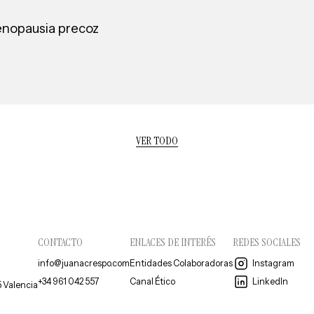
menopausia precoz
VER TODO
CONTACTO
ENLACES DE INTERÉS
REDES SOCIALES
info@juanacrespo.com
Entidades Colaboradoras
Instagram
+34 961 042 557
Canal Ético
LinkedIn
5 Valencia