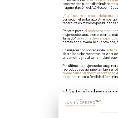
En los hombres,
el exceso de peso pu
espermática puede disminuir hasta un
fragmentación del ADN espermático, 
¿Y qué ocurre en el caso de las mujer
conseguir el embarazo. Sin embargo, el
repercute en mayores posibilidades 
Por otra parte,
el sobrepeso produce e
mujeres obesas suelen presentar más t
llamado “
Síndrome de ovario poliquís
demasiado elevada, lo que provoca, e
En mujeres con sobrepeso la
fertilid
altera los ciclos menstruales, o por
endometrio y facilitar la implantació
Por último, las mujeres obesas gene
reproductivos, aunque también en otr
puede causar el aborto espontáneo
. 
directamente a la fertilidad femenin
¿Afecta el sobrepeso 
Sí. En los tratamientos de fertilidad, 
revista
Human Reproduction
en 2014
completar su desarrollo una vez han s
La relación evidente entre nutrición