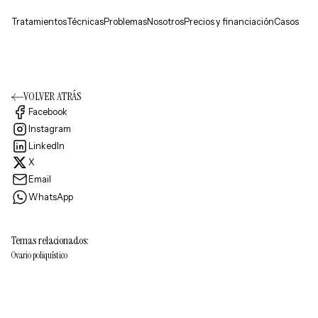
Tratamientos
Técnicas
Problemas
Nosotros
Precios y financiación
Casos
VOLVER ATRÁS
Facebook
Instagram
LinkedIn
X
Email
WhatsApp
Temas relacionados:
Ovario poliquístico