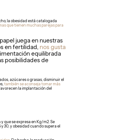
cho, la obesidad está catalogada
emas que tienen muchas parejas para
 papel juega en nuestras
s en fertilidad,
nos gusta
alimentación equilibrada
s posibilidades de
ados, azúcares o grasas, disminuir el
es,
también se aconseja tomar más
 favorecen la implantación del
la y que se expresa en Kg/m2. Se
 y 30, y obesidad cuando supera el