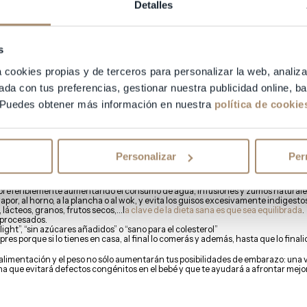
Detalles
repeso y la obesidad
tanto para conseguir el embarazo como para proteger la salu
ara conseguir un embarazo
s
onales en el campo de la reproducción asistida, somos conscientes de la
impor
a cookies propias y de terceros para personalizar la web, analiza
ientes
, tanto hombres como mujeres.
ada con tus preferencias, gestionar nuestra publicidad online, 
na visita preconcepcional al ginecólogo antes de buscar el embarazo
. Éste os d
 Puedes obtener más información en nuestra
política de cookie
ca de ejercicio y de una dieta más sana. Reducir el consumo de alimentos poco s
umo de agua es clave. También lo es que
las calorías procedan de alimentos sa
ueden ayudarte a mejorar tu fertilidad son:
Personalizar
Per
e
comer mejor para garantizar una ingesta de calorías suficiente
. No importa c
 preferiblemente aumentando el consumo de agua, infusiones y zumos naturale
apor, al horno, a la plancha o al wok, y evita los guisos excesivamente indigestos 
 lácteos, granos, frutos secos,…l
a clave de la dieta sana es que sea equilibrada
.
s procesados.
light”, “sin azúcares añadidos” o “sano para el colesterol”
es porque si lo tienes en casa, al final lo comerás y además, hasta que lo finali
a alimentación y el peso no sólo aumentarán tus posibilidades de embarazo: un
 que evitará defectos congénitos en el bebé y que te ayudará a afrontar mejor
.