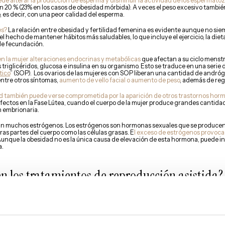
ede alterar la producción de esperma y disminuir la actividad de los espermato
 20 % (23% en los casos de obesidad mórbida). A veces el peso excesivo tambié
es decir, con una peor calidad del esperma.
es?
La relación entre obesidad y fertilidad femenina es evidente aunque no siemp
 hecho de mantener hábitos más saludables, lo que incluye el ejercicio, la dieta 
de fecundación.
n la mujer alteraciones endocrinas y metabólicas
que afectan a su ciclo menst
riglicéridos, glucosa e insulina en su organismo. Esto se traduce en una serie
tico
” (SOP). Los ovarios de las mujeres con SOP liberan una cantidad de andr
ntre otros síntomas,
aumento de vello facial o aumento de peso
, además de reg
ad también puede verse comprometida por la aparición de otros trastornos hor
 defectos en la Fase Lútea, cuando el cuerpo de la mujer produce grandes cantid
n embrionaria.
ran muchos estrógenos. Los estrógenos son hormonas sexuales que se producen
as partes del cuerpo como las células grasas. E
l exceso de estrógenos provoca
Aunque la obesidad no es la única causa de elevación de esta hormona, puede inf
a.
en los tratamientos de reproducción asistida?
la
estimulación ovárica
puede verse afectada negativamente por el sobrepeso. U
 reveló que los ovocitos de pacientes con sobrepeso y obesidad tenían menor 
ido fertilizados
.
/alimentación materna, regulación hormonal, calidad ovocitaria y desarrollo del