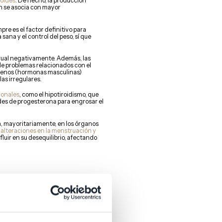
zoides
. De hecho, la producción
n se asocia con mayor
re es el factor definitivo para
sana y el control del peso, sí que
rual negativamente. Además, las
 de problemas relacionados con el
ógenos (hormonas masculinas)
las irregulares.
monales
, como el hipotiroidismo, que
ades de progesterona para engrosar el
, mayoritariamente, en los órganos
 alteraciones en la menstruación y
luir en su desequilibrio, afectando
n estudio publicado en la
tamaño y
menores posibilidades de
 embrión nos lleva a reflexionar