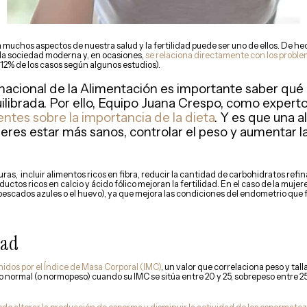
muchos aspectos de nuestra salud y la fertilidad puede ser uno de ellos. De he
la sociedad moderna y, en ocasiones,
se relaciona directamente con los probl
12% de los casos según algunos estudios).
nacional de la Alimentación es importante saber qué
ilibrada. Por ello, Equipo Juana Crespo, como experto
entes sobre la importancia de la dieta
. Y es que una 
res estar más sanos, controlar el peso y aumentar la
ras, incluir alimentos ricos en fibra, reducir la cantidad de carbohidratos refin
ctos ricos en calcio y ácido fólico mejoran la fertilidad. En el caso de la mujer
s pescados azules o el huevo), ya que mejora las condiciones del endometrio que
dad
nidos por el Índice de Masa Corporal (IMC)
, un valor que correlaciona peso y tal
o normal (o normopeso) cuando su IMC se sitúa entre 20 y 25, sobrepeso entre 25