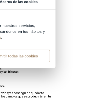
Acerca de las cookies
d de la madre y de su hijo
.
tancia de la alimentación para
r nuestros servicios,
basándonos en tus hábitos y
ará las pautas básicas para empezar a
s
.
aludables (procesados, azúcares,
nos
como verduras, frutas, proteínas
mitir todas las cookies
uántas veces se come, lo que importa
s.
y las frituras.
ces.
a vez hayas conseguido quedarte
 los cambios que se producirán en tu