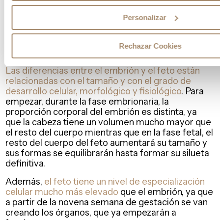
únicamente en las dos primeras, sobre las que
hemos hablado en este post.
Personalizar
El embrión recibe este nombre desde la
implantación hasta la octava semana de gestación;
Rechazar Cookies
después, pasará a denominarse feto.
Las diferencias entre el embrión y el feto están
relacionadas con el tamaño y con el grado de
desarrollo celular, morfológico y fisiológico
. Para
empezar, durante la fase embrionaria, la
proporción corporal del embrión es distinta, ya
que la cabeza tiene un volumen mucho mayor que
el resto del cuerpo mientras que en la fase fetal, el
resto del cuerpo del feto aumentará su tamaño y
sus formas se equilibrarán hasta formar su silueta
definitiva.
Además,
el feto tiene un nivel de especialización
celular mucho más elevado
que el embrión, ya que
a partir de la novena semana de gestación se van
creando los órganos, que ya empezarán a