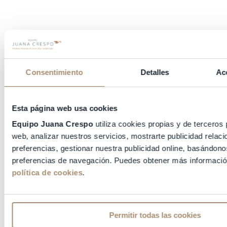
Consentimiento
Detalles
Ac
¿Cuál es la diferencia entre embrión y feto?
Esta página web usa cookies
Equipo Juana Crespo
utiliza cookies propias y de terceros 
Embrión y feto son conceptos que tienden a
confundirse. Por eso, desde Equipo Juana Crespo
web, analizar nuestros servicios, mostrarte publicidad relac
intentaremos explicarte de forma sencilla sus
preferencias, gestionar nuestra publicidad online, basándono
diferencias.
preferencias de navegación. Puedes obtener más informació
política de cookies
.
Las etapas biológicas desde la fecundación hasta
la formación del feto se conocen como «
fases de
desarrollo intrauterino
» y son tres: periodo pre
embrionario, el periodo embrionario y periodo
Permitir todas las cookies
fetal. La denominación
embrión
se utilizará