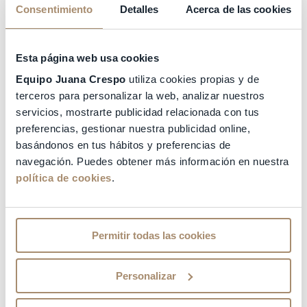
hereditarias que podemos detectar en el
Consentimiento
Detalles
Acerca de las cookies
laboratorio de Equipo Juana Crespo.
Dependiendo de la enfermedad hereditaria a
Esta página web usa cookies
estudiar, tenemos tres tipos de test genéticos
preimplantacionales:
Equipo Juana Crespo
utiliza cookies propias y de
terceros para personalizar la web, analizar nuestros
1-
Test genético de Aneuploidías o Alteraciones
servicios, mostrarte publicidad relacionada con tus
cromosómicas
(TGP-A)
preferencias, gestionar nuestra publicidad online,
basándonos en tus hábitos y preferencias de
Este test está indicado para parejas con fallos
navegación. Puedes obtener más información en nuestra
repetidos de implantación o con abortos de
política de cookies
.
repetición, en mujeres con edad materna superior
a los 38 años, con cariotipos alterados de uno o
ambos progenitores.
Permitir todas las cookies
También está indicado para parejas que hayan
tenido concepciones previas con enfermedades
genéticas. Es el caso de los síndromes de Down,
Personalizar
Edwards u otras cromosomopatías donde el
embrión puede tener cromosomas de más o de