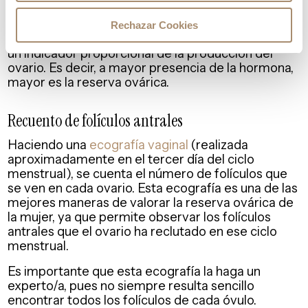
necesario esperar a ningún momento concreto del
ciclo menstrual
para medir la hormona
Rechazar Cookies
antimülleriana
: producida en el folículo ovárico, es
un indicador proporcional de la producción del
ovario. Es decir, a mayor presencia de la hormona,
mayor es la reserva ovárica.
Recuento de folículos antrales
Haciendo una
ecografía vaginal
(realizada
aproximadamente en el tercer día del ciclo
menstrual), se cuenta el número de folículos que
se ven en cada ovario. Esta ecografía es una de las
mejores maneras de valorar la reserva ovárica de
la mujer, ya que permite observar los folículos
antrales que el ovario ha reclutado en ese ciclo
menstrual.
Es importante que esta ecografía la haga un
experto/a, pues no siempre resulta sencillo
encontrar todos los folículos de cada óvulo.