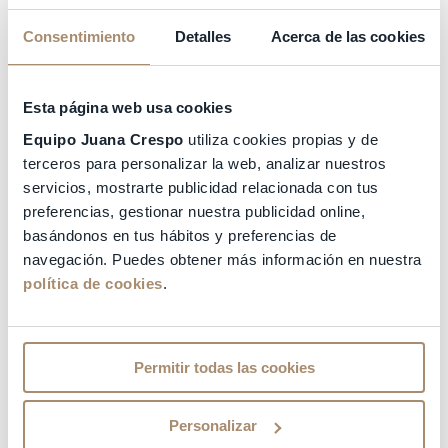
Cuando quedan pocos óvulos, esta hormona
aumenta para estimular más a los que quedan.
Consentimiento
Detalles
Acerca de las cookies
Así que, cuanto más altos sean los niveles de la
hormona FSH, más baja es la reserva ovárica.
El estradiol
: una de las funciones de este
Esta página web usa cookies
estrógeno es activar la hormona LH,
responsable de producir la ovulación y preparar
Equipo Juana Crespo
utiliza cookies propias y de
el endometrio para la implantación del embrión.
terceros para personalizar la web, analizar nuestros
Los niveles de estradiol, en conjunto con las
servicios, mostrarte publicidad relacionada con tus
otras pruebas, nos ayudan a valorar la reserva
preferencias, gestionar nuestra publicidad online,
ovárica.
basándonos en tus hábitos y preferencias de
LH (lutropina)
: esta hormona es la encargada de
navegación. Puedes obtener más información en nuestra
desencadenar la ovulación y dar orden a la
política de cookies
.
progesterona, cuando se produzca el
embarazo, para favorecer la implantación del
embrión.
Permitir todas las cookies
Prueba de la hormona antimülleriana (AMH)
Este es uno de los marcadores mucho más fiables
Personalizar
para determinar la reserva ovárica.
No es