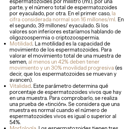
espermatozoides por mililitro (ml), por una
parte, y el número total de espermatozoides
por eyaculado, por otra. En el primer caso,
la
cifra considerada normal son 16 millones/ml.
En
el segundo, 39 millones/ eyaculado. Si los
valores son inferiores estaríamos hablando de
oligozoospermia o criptozoospermia.
Motilidad
. La motilidad es la capacidad de
movimiento de los espermatozoides. Para
valorar el movimiento total de una muestra de
semen,
al menos un 42% deben tener
movimiento y un 30% movilidad progresiva
(es
decir, que los espermatozoides se muevan y
avancen).
Vitalidad
. Este parámetro determina qué
porcentaje de espermatozoides vivos que hay
en una muestra. Para comprobarlo, se realiza
una prueba de «tinción». Se considera que una
muestra es normal cuando el número de
espermatozoides vivos es igual o superior al
54%.
Morfología
. Los espermatozoides tienen tres