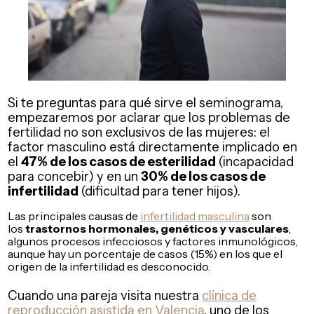
Si te preguntas para qué sirve el seminograma,
empezaremos por aclarar que los problemas de
fertilidad no son exclusivos de las mujeres: el
factor masculino está directamente implicado en
el
47% de los casos de esterilidad
(incapacidad
para concebir) y en un
30% de los casos de
infertilidad
(dificultad para tener hijos).
Las principales causas de
infertilidad masculina
son
los
trastornos hormonales, genéticos y vasculares
,
algunos procesos infecciosos y factores inmunológicos,
aunque hay un porcentaje de casos (15%) en los que el
origen de la infertilidad es desconocido.
Cuando una pareja visita nuestra
clínica de
reproducción asistida en Valencia
, uno de los