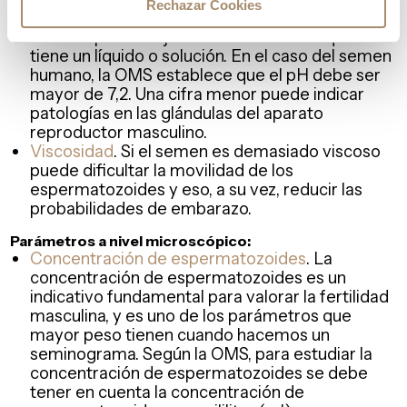
Rechazar Cookies
pH
. El pH es la unidad de medida que permite
saber el porcentaje de ácido o alcalino que
tiene un líquido o solución. En el caso del semen
humano, la OMS establece que el pH debe ser
mayor de 7,2. Una cifra menor puede indicar
patologías en las glándulas del aparato
reproductor masculino.
Viscosidad
. Si el semen es demasiado viscoso
puede dificultar la movilidad de los
espermatozoides y eso, a su vez, reducir las
probabilidades de embarazo.
Parámetros a nivel microscópico:
Concentración de espermatozoides
. La
concentración de espermatozoides es un
indicativo fundamental para valorar la fertilidad
masculina, y es uno de los parámetros que
mayor peso tienen cuando hacemos un
seminograma. Según la OMS, para estudiar la
concentración de espermatozoides se debe
tener en cuenta la concentración de