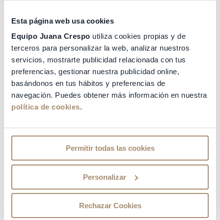
de cultivo del
embrión
siempre es el útero de la
mujer por lo que los embriones transferidos en día
3 tienen muchas posibilidades reales de
Esta página web usa cookies
evolucionar favorablemente, aunque no sepamos
Equipo Juana Crespo
utiliza cookies propias y de
si son tan “fuertes” como los llevados a día 5. En
terceros para personalizar la web, analizar nuestros
pacientes con Endometriosis, bajas
servicios, mostrarte publicidad relacionada con tus
respondedoras, o mala calidad ovular, nuestros
especialistas optan por mejorar al máximo el
preferencias, gestionar nuestra publicidad online,
útero y transferir pronto para que estos
basándonos en tus hábitos y preferencias de
embriones sean acogidos por el útero y tengan
navegación. Puedes obtener más información en nuestra
posibilidad de evolucionar.
política de cookies
.
¿Quién decide llevar los embriones a blastocisto o
no?
Permitir todas las cookies
Generalmente es el ginecólogo responsable del
tratamiento, en coordinación con el laboratorio,
Personalizar
quien decide el momento óptimo para realizar la
trasferencia. La información y evaluación del
responsable del laboratorio
FIV
es fundamental.
Rechazar Cookies