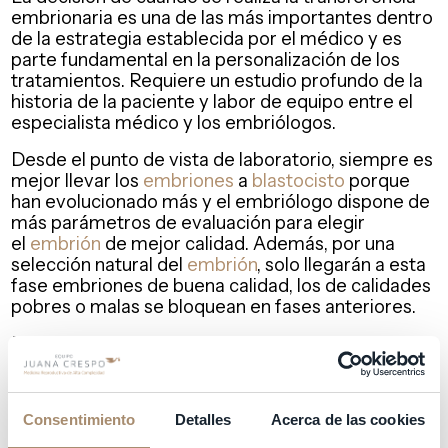
embrionaria es una de las más importantes dentro
de la estrategia establecida por el médico y es
parte fundamental en la personalización de los
tratamientos. Requiere un estudio profundo de la
historia de la paciente y labor de equipo entre el
especialista médico y los embriólogos.
Desde el punto de vista de laboratorio, siempre es
mejor llevar los
embriones
a
blastocisto
porque
han evolucionado más y el embriólogo dispone de
más parámetros de evaluación para elegir
el
embrión
de mejor calidad. Además, por una
selección natural del
embrión
, solo llegarán a esta
fase embriones de buena calidad, los de calidades
pobres o malas se bloquean en fases anteriores.
Desde el punto de vista médico, va a depender
mucho de la historia y de las circunstancias de la
paciente /pareja (edad, respuesta a la
estimulación, calidad de los ovocitos/embriones, la
Consentimiento
Detalles
Acerca de las cookies
experiencia en ciclos previos, etc.). El mejor medio