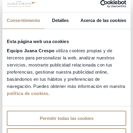
Crespo
nuestros profesionales trabajan en
conjunto para atenderte de forma integral
. De
esta manera llegarán a la raíz del problema.
Consentimiento
Detalles
Acerca de las cookies
Lo anterior será posible mediante la realización de
diversos estudios. Algunos de esos estudios son
resonancia magnética o
histeroscopia
diagnóstica,
Esta página web usa cookies
por mencionar algunos. Sabemos que cada caso
Equipo Juana Crespo
utiliza cookies propias y de
es particular y no se debe dar nada por sentado.
Pero al mismo tiempo, también te mostraremos
terceros para personalizar la web, analizar nuestros
nuestro lado más humano. No poder concebir es
servicios, mostrarte publicidad relacionada con tus
una situación de suma vulnerabilidad. Por ello te
preferencias, gestionar nuestra publicidad online,
ofrecemos calidez, empatía y un excelente trato.
basándonos en tus hábitos y preferencias de
Como parte de ello nuestras instalaciones están
navegación. Puedes obtener más información en nuestra
diseñadas para proporcionarte confort durante
política de cookies
.
los
tratamientos reproducción asistida Valencia
.
Información sobre tratamientos reproducción
asistida Valencia
Permitir todas las cookies
Si tienes dudas sobre los
tratamientos