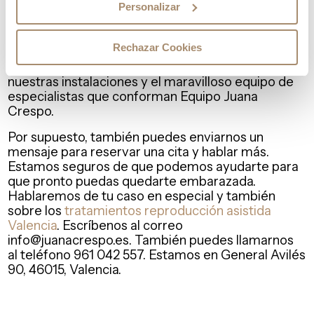
reproducción asistida Valencia
, entra a nuestra
Personalizar
web y conoce más. Ahí vienen desde casos de
éxito hasta información sobre diversas patologías
Rechazar Cookies
y situaciones que impiden que se lleve a cabo el
embarazo exitosamente. Pero también sobre
nuestras instalaciones y el maravilloso equipo de
especialistas que conforman Equipo Juana
Crespo.
Por supuesto, también puedes enviarnos un
mensaje para reservar una cita y hablar más.
Estamos seguros de que podemos ayudarte para
que pronto puedas quedarte embarazada.
Hablaremos de tu caso en especial y también
sobre los
tratamientos reproducción asistida
Valencia
. Escríbenos al correo
info@juanacrespo.es. También puedes llamarnos
al teléfono 961 042 557. Estamos en General Avilés
90, 46015, Valencia.