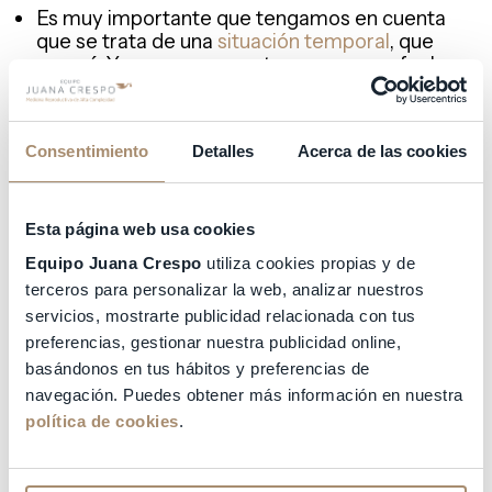
Es muy importante que tengamos en cuenta
que se trata de una
situación temporal
, que
pasará. Y que aunque no tengamos una fecha
fijada, la información indica que no se va a tratar
de un periodo de tiempo muy extenso. De esta
forma y aunque el tiempo sea un factor
Consentimiento
Detalles
Acerca de las cookies
relevante, no va a determinar (cómo única y
principal causa) el fracaso de nuestro
tratamiento de
reproducción asistida
.
Aceptación.
El sentimiento de control nos
Esta página web usa cookies
genera seguridad, confianza y alivia los
Equipo Juana Crespo
utiliza cookies propias y de
sentimientos de ansiedad y estrés. Esta
terceros para personalizar la web, analizar nuestros
situación escapa a nuestro control, así una de
las cosas que más puede aliviarnos es la
servicios, mostrarte publicidad relacionada con tus
aceptación de la situación (sin confundirlo con
preferencias, gestionar nuestra publicidad online,
resignación). Vamos a dejar de luchar contra
basándonos en tus hábitos y preferencias de
esos “y si…”, “es injusto”, etc., que lo único a lo que
navegación. Puedes obtener más información en nuestra
nos llevan es a recrearnos en la situación de
política de cookies
.
malestar emocional que nos generan.
Aceptando que es una situación temporal que
escapa a nuestro control y que pasará.