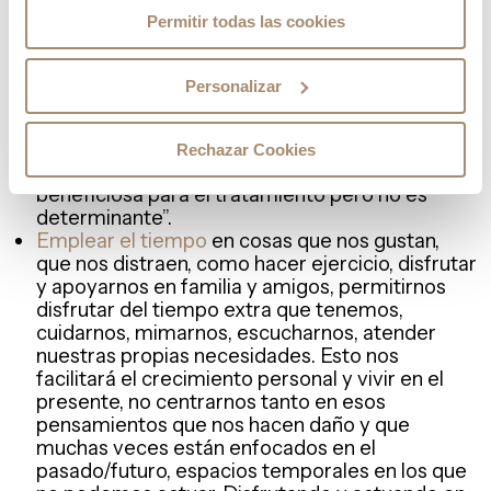
Nuestro principal enemigo son nuestros
Permitir todas las cookies
propios
pensamientos
. Vamos a tratar de
identificar esos pensamientos que nos hacen
daño y vamos a convertirlos en unos más
Personalizar
realistas y que por lo tanto no nos generen
emociones desbordantes. No nos hace sentir
igual pensar “Esta espera va a impedir que me
Rechazar Cookies
quede embarazada” que “Esta espera no es
beneficiosa para el tratamiento pero no es
determinante”.
Emplear el tiempo
en cosas que nos gustan,
que nos distraen, como hacer ejercicio, disfrutar
y apoyarnos en familia y amigos, permitirnos
disfrutar del tiempo extra que tenemos,
cuidarnos, mimarnos, escucharnos, atender
nuestras propias necesidades. Esto nos
facilitará el crecimiento personal y vivir en el
presente, no centrarnos tanto en esos
pensamientos que nos hacen daño y que
muchas veces están enfocados en el
pasado/futuro, espacios temporales en los que